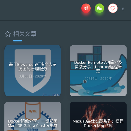
6
相关文章
Docker Remote API简介及
基于Bitwarden打造个人专
实战分享：Haproxy远程管
属密码管理服务
理
3月30日 · 2020年
10月4日 · 2019年
Docker镜像分享：一键部署
Nexus3最佳实践系列：搭建
MariaDB Galera Cluster集群
Docker私有仓库