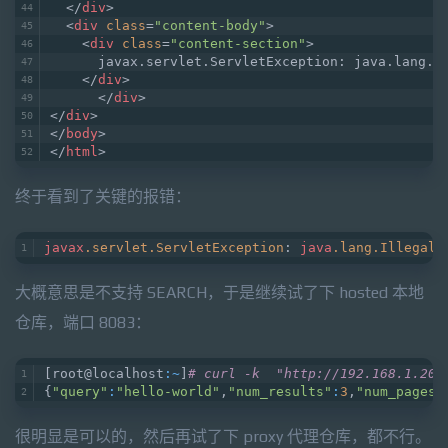
</
div
>
<
div
class
=
"content-body"
>
<
div
class
=
"content-section"
>
      javax.servlet.ServletException: java.lang.I
</
div
>
</
div
>
</
div
>
</
body
>
</
html
>
终于看到了关键的报错：
javax
.servlet
.ServletException
: 
java
.lang
.IllegalS
大概意思是不支持 SEARCH，于是继续试了下 hosted 本地
仓库，端口 8083：
[root@localhost
:~
]
# curl -k  "http://192.168.1.200
{
"query"
:
"hello-world"
,
"num_results"
:
3
,
"num_pages"
很明显是可以的，然后再试了下 proxy 代理仓库，都不行。