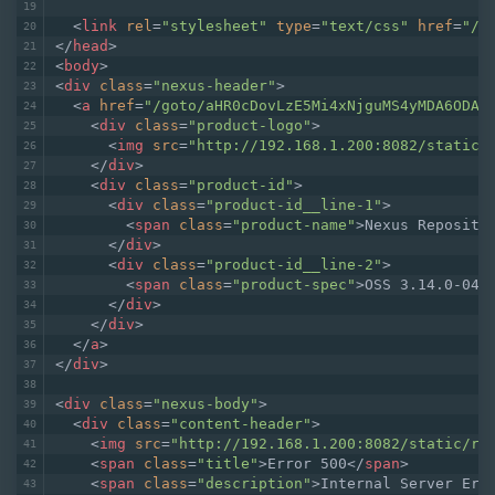
<
link
rel
=
"stylesheet"
type
=
"text/css"
href
=
"/g
</
head
>
<
body
>
<
div
class
=
"nexus-header"
>
<
a
href
=
"/goto/aHR0cDovLzE5Mi4xNjguMS4yMDA6ODA4
<
div
class
=
"product-logo"
>
<
img
src
=
"http://192.168.1.200:8082/static/
</
div
>
<
div
class
=
"product-id"
>
<
div
class
=
"product-id__line-1"
>
<
span
class
=
"product-name"
>
Nexus Reposito
</
div
>
<
div
class
=
"product-id__line-2"
>
<
span
class
=
"product-spec"
>
OSS 3.14.0-04
<
</
div
>
</
div
>
</
a
>
</
div
>
<
div
class
=
"nexus-body"
>
<
div
class
=
"content-header"
>
<
img
src
=
"http://192.168.1.200:8082/static/ra
<
span
class
=
"title"
>
Error 500
</
span
>
<
span
class
=
"description"
>
Internal Server Err