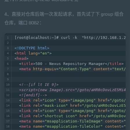
4、直接对仓库后端一次发起请求，首先试了下 group 组合
仓库，端口 8082：
[root@localhost:~]# curl -k  "http://192.168.1.20
<!DOCTYPE html>
<
html
lang
=
"en"
>
<
head
>
<
title
>
500 - Nexus Repository Manager
</
title
>
<
meta
http-equiv
=
"Content-Type"
content
=
"text/h
<!--[if lt IE 9]>
  <script>(new Image).src="/goto/aHR0cDovLzE5Mi4x
  <![endif]-->
<
link
rel
=
"icon"
type
=
"image/png"
href
=
"/goto/a
<
link
rel
=
"mask-icon"
href
=
"/goto/aHR0cDovLzE5M
<
link
rel
=
"icon"
type
=
"image/png"
href
=
"/goto/a
<
link
rel
=
"shortcut icon"
href
=
"/goto/aHR0cDovL
<
meta
name
=
"msapplication-TileImage"
content
=
"h
<
meta
name
=
"msapplication-TileColor"
content
=
"#