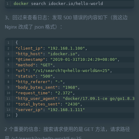
docker
 search idocker.io/hello-world
3、回过来查看日志：发现 500 错误的内容如下（我这边
Nginx 改成了 json 格式）：
{
"client_ip"
: 
"192.168.1.100"
,
"http_host"
: 
"idocker.io"
,
"@timestamp"
: 
"2019-01-31T10:24:29+08:00"
,
"method"
: 
"GET"
,
"url"
: 
"/v1/search?q=hello-world&n=25"
,
"status"
: 
"500"
,
"http_referer"
: 
"-"
,
"body_bytes_sent"
: 
"1968"
,
"request_time"
: 
"2.372"
,
"http_user_agent"
: 
"docker/17.09.1-ce go/go1.8.3 
"total_bytes_sent"
: 
"2430"
,
"server_ip"
: 
"192.168.1.111"
}
2 个重要的信息：搜索请求使用的是 GET 方法，请求路径
是 /v1/search?q=hello-world&n=25。