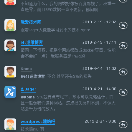
不知道为什么，我的网站好像被百度鄙视了，权重一
直是零，而且SEO数据一直不更新，郁闷啊
我爱技术网
2019-2-19 · 17:02
跟着Jager大佬能学习到不少技术 :grin:
i4t运维博客
2019-2-19 · 17:11
请问一下博客，把整个网站都改成docker容器，性能
会不会好一点？ 我服务器是1h2g的
Koma
2019-4-14 · 11:02
不会 甚至还有5%的损失
@
i4t运维博客
Jager
2019-4-21 · 14:38
5%就有点夸张了，基本可以忽略估计，而
@Koma
且一般像我们这种网站，这点损失感知不到，不像大
站会千万倍的放大。
wordpress建站吧
2019-2-24 · 9:00
技术很niu 啊