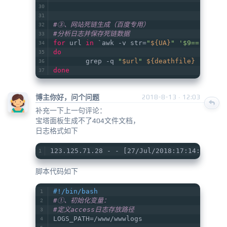
#③、网站死链生成（百度专用）
#分析日志并保存死链数据
for
 url 
in
 `awk -v str=
"
${UA}
"
'$9=="404" 
do
        grep -q 
"
$url
"
${deathfile}
 || 
ech
done
博主你好，问个问题
2018-8-13 · 12:03
补充一下上一句评论：
宝塔面板生成不了404文件文档，
日志格式如下
123.125.71.28 - - [27/Jul/2018:17:14:59 +08
脚本代码如下
#!/bin/bash
#①、初始化变量：
#定义access日志存放路径
LOGS_PATH=/www/wwwlogs