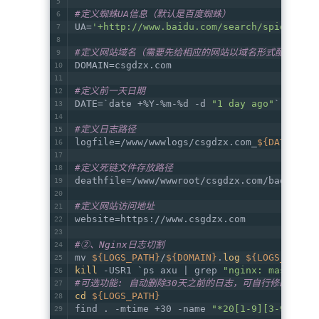
#定义蜘蛛UA信息（默认是百度蜘蛛）
UA=
'+http://www.baidu.com/search/spider.ht
#定义网站域名（需要先给相应的网站以域名形式配置了nginx
DOMAIN=csgdzx.com
#定义前一天日期
DATE=`date +%Y-%m-%d -d 
"1 day ago"
`
#定义日志路径
logfile=/www/wwwlogs/csgdzx.com_
${DATE}
.
lo
#定义死链文件存放路径
deathfile=/www/wwwroot/csgdzx.com/badlinks
#定义网站访问地址
website=https://www.csgdzx.com
#②、Nginx日志切割
mv 
${LOGS_PATH}
/
${DOMAIN}
.
log
${LOGS_PATH}
kill
 -USR1 `ps axu | grep 
"nginx: master p
#可选功能: 自动删除30天之前的日志，可自行修改保存时
cd
${LOGS_PATH}
find . -mtime +30 -name 
"*20[1-9][3-9]*"
 |