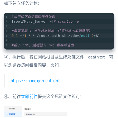
如下建立任务计划：
#执行如下命令编辑任务计划
[root@Mars_Server ~]
# crontab -e
#每天凌晨 1 点执行此脚本（注意脚本的实际路径）
0
1
 */
1
 * * /root/death.sh >/dev/
null
2
>&
1
#按下 ESC，然后键入 :wq 保存并退出
③、执行后，将在网站根目录生成死链文件：death.txt，可
以浏览器访问看看内容，比如：
https://zhang.ge/death.txt
④、前往
立即前往
提交这个死链文件即可：