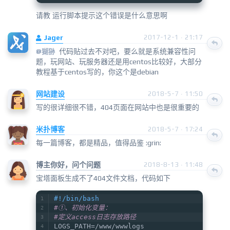
请教 运行脚本提示这个错误是什么意思啊
Jager
2017-12-1 · 21:17
代码贴过去不对吧，要么就是系统兼容性问
@猢狲
题，玩网站、玩服务器还是用centos比较好，大部分
教程基于centos写的，你这个是debian
网站建设
2018-5-7 · 11:50
写的很详细很不错，404页面在网站中也是很重要的
米扑博客
2018-5-7 · 17:24
每一篇博客，都是精品，值得品鉴 :grin:
博主你好，问个问题
2018-8-13 · 11:48
宝塔面板生成不了404文件文档，代码如下
#!/bin/bash
#①、初始化变量：
#定义access日志存放路径
LOGS_PATH=/www/wwwlogs