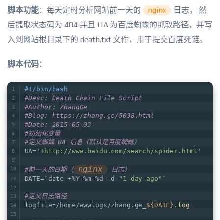
脚本功能
：每天定时分析网站前一天的
nginx
日志， 然
后提取状态码为 404 并且 UA 为百度蜘蛛的抓取路径，并写
入到网站根目录下的 death.txt 文件，用于提交百度死链。
脚本代码
：
#!/bin/bash
#Desc: Death Chain File Script
#Author: ZhangGe
#Blog: https://zhang.ge/5038.html
#Date: 2015-05-03
#初始化变量
#定义蜘蛛 UA 信息（默认是百度蜘蛛）
UA=
'+http://www.baidu.com/search/spider.html'
nginx
#前一天的日期（
 日志）
DATE=`date +%Y-%m-%d -d 
"1 day ago"
`
#定义日志路径
logfile=/home/wwwlogs/zhang.ge_
${DATE}
.
log