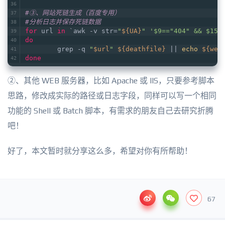
#③、网站死链生成（百度专用）
#分析日志并保存死链数据
for
 url 
in
 `awk -v str=
"
${UA}
"
'$9=="404" && $15~
do
        grep -q 
"
$url
"
${deathfile}
 || 
echo
${web
done
②、其他 WEB 服务器，比如 Apache 或 IIS，只要参考脚本
思路，修改成实际的路径或日志字段，同样可以写一个相同
功能的 Shell 或 Batch 脚本，有需求的朋友自己去研究折腾
吧！
好了，本文暂时就分享这么多，希望对你有所帮助！
67