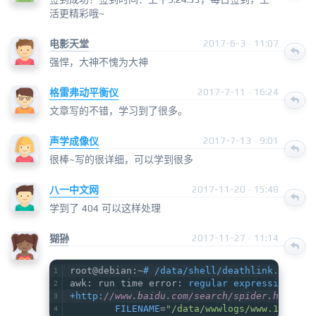
活更精彩哦~
电影天堂
2017-6-3 · 11:07
强悍，大神不愧为大神
格雷弗动平衡仪
2017-7-11 · 16:24
文章写的不错，学习到了很多。
声学成像仪
2017-7-13 · 9:01
很棒~写的很详细，可以学到很多
八一中文网
2017-11-20 · 15:48
学到了 404 可以这样处理
猢狲
2017-11-27 · 11:14
root@debian:~
# /data/shell/deathlink.sh
awk: run time error: 
regular expression com
+http:
//www.baidu.com/search/spider.html
        FILENAME
=
"/data/wwwlogs/www.123.com