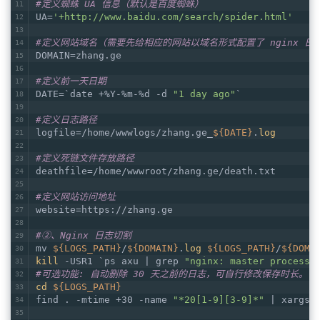
#定义蜘蛛 UA 信息（默认是百度蜘蛛）
UA=
'+http://www.baidu.com/search/spider.html'
#定义网站域名（需要先给相应的网站以域名形式配置了 nginx 日志，比
DOMAIN=zhang.ge
#定义前一天日期
DATE=`date +%Y-%m-%d -d 
"1 day ago"
`
#定义日志路径
logfile=/home/wwwlogs/zhang.ge_
${DATE}
.
log
#定义死链文件存放路径
deathfile=/home/wwwroot/zhang.ge/death.txt
#定义网站访问地址
website=https://zhang.ge
#②、Nginx 日志切割
mv 
${LOGS_PATH}
/
${DOMAIN}
.
log
${LOGS_PATH}
/
${DOMA
kill
 -USR1 `ps axu | grep 
"nginx: master process"
#可选功能: 自动删除 30 天之前的日志，可自行修改保存时长。
cd
${LOGS_PATH}
find . -mtime +30 -name 
"*20[1-9][3-9]*"
 | xargs 