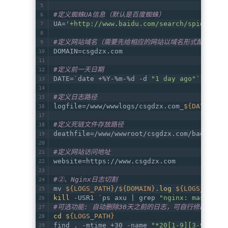
#定义蜘蛛UA信息（默认是百度蜘蛛）
UA=
'+http://www.baidu.com/search/spider.ht
#定义网站域名（需要先给相应的网站以域名形式配置了nginx
DOMAIN=csgdzx.com
#定义前一天日期
DATE=`date +%Y-%m-%d -d 
"1 day ago"
`
#定义日志路径
logfile=/www/wwwlogs/csgdzx.com_
${DATE}
.
lo
#定义死链文件存放路径
deathfile=/www/wwwroot/csgdzx.com/badlinks
#定义网站访问地址
website=https://www.csgdzx.com
#②、Nginx日志切割
mv 
${LOGS_PATH}
/
${DOMAIN}
.
log
${LOGS_PATH}
kill
 -USR1 `ps axu | grep 
"nginx: master p
#可选功能: 自动删除30天之前的日志，可自行修改保存时
cd
${LOGS_PATH}
find . -mtime +30 -name 
"*20[1-9][3-9]*"
 |