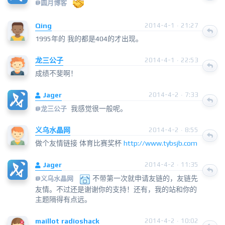
@
圆月博客
Qing
2014-4-1 · 21:27
1995年的 我的都是404的才出现。
龙三公子
2014-4-1 · 22:53
成绩不斐啊！
Jager
2014-4-2 · 7:33
我感觉很一般呢。
@
龙三公子
义乌水晶网
2014-4-2 · 8:55
做个友情链接 体育比赛奖杯
http://www.tybsjb.com
Jager
2014-4-2 · 11:35
不带第一次就申请友链的，友链先
@
义乌水晶网
友情。不过还是谢谢你的支持！还有，我的站和你的
主题隔得有点远。
maillot radioshack
2014-4-2 · 10:02