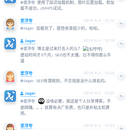
使用了延迟加载机制，图片后置加载。若加
@
爱浮夸
载不成功，ctrl+F5试试。
爱浮夸
2014-4-2 · 12:12
加载完了，感觉收录挺少的，哈哈。
@
Jager
Jager
2014-4-2 · 12:18
博主是过来打击人的么？
@
爱浮夸
建站时间才3个月，SEO也不太懂，比不得你那么牛
逼
爱浮夸
2014-4-2 · 12:20
SEO有潜规则，不交钱是没什么排名的。
@
Jager
Jager
2014-4-2 · 12:25
没啥必要，我这是个人分享博客，不
@
爱浮夸
是网赚。。。就算有点广告费，也只是补贴主机费
用。
爱浮夸
2014-4-2 · 12:59