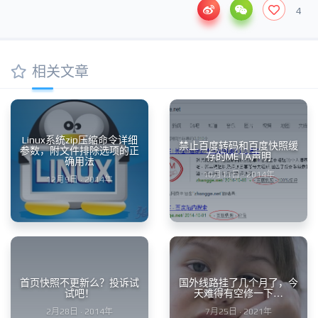
4
相关文章
Linux系统zip压缩命令详细
禁止百度转码和百度快照缓
参数，附文件排除选项的正
存的META声明
确用法
10月11日 · 2014年
12月9日 · 2014年
首页快照不更新么？投诉试
国外线路挂了几个月了，今
试吧！
天难得有空修一下…
2月28日 · 2014年
7月25日 · 2021年