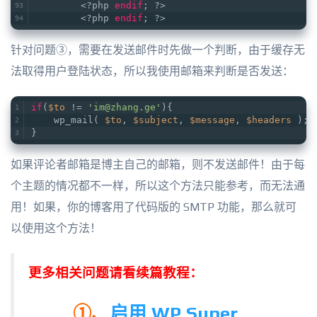
	<?php 
endif
; ?>
	<?php 
endif
; ?>
针对问题③，需要在发送邮件时先做一个判断，由于缓存无
法取得用户登陆状态，所以我使用邮箱来判断是否发送：
if
(
$to
 != 
'im@zhang.ge'
){
    wp_mail( 
$to
, 
$subject
, 
$message
, 
$headers
 );
}
如果评论者邮箱是博主自己的邮箱，则不发送邮件！由于每
个主题的情况都不一样，所以这个方法只能参考，而无法通
用！如果，你的博客用了代码版的 SMTP 功能，那么就可
以使用这个方法！
更多相关问题请看续篇教程：
①、
启用 WP Super