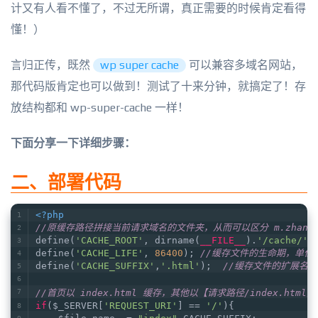
计又有人看不懂了，不过无所谓，真正需要的时候肯定看得
懂！）
言归正传，既然
wp super cache
可以兼容多域名网站，
那代码版肯定也可以做到！测试了十来分钟，就搞定了！存
放结构都和 wp-super-cache 一样！
下面分享一下详细步骤：
二、部署代码
<?php
//原缓存路径拼接当前请求域名的文件夹，从而可以区分 m.zhang.ge
define(
'CACHE_ROOT'
, dirname(
__FILE__
).
'/cache/'
.
define(
'CACHE_LIFE'
, 
86400
); 
//缓存文件的生命期，单位秒
define(
'CACHE_SUFFIX'
,
'.html'
);  
//缓存文件的扩展名，千万
//首页以 index.html 缓存，其他以【请求路径/index.html】缓
if
($_SERVER[
'REQUEST_URI'
] == 
'/'
){