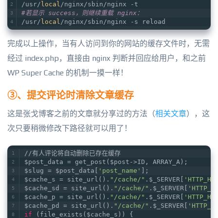
/usr/
local
/nginx/sbin/nginx -t
#若显示 success，则继续重载 nginx：
/usr/
local
/nginx/sbin/nginx -s reload
完成以上操作，当有人访问到你的网站的缓存文件时，无需
经过 index.php，直接由 nginx 判断并回应给用户，和之前
WP Super Cache 的机制一摸一样！
③、提交评论时清除文章缓存
这是张戈博客之前的文章就分享过的方法（
相关文章
），这
次只要稍微修改下路径就可以用了！
//有人评论将自动删除已存在缓存
$post_data = get_post($post->ID, ARRAY_A);
$slug = $post_data[
'post_name'
];
$cache_s = site_url().
"/cache/"
.$_SERVER[
'HTTP_HO
$cache_sd = site_url().
"/cache/"
.$_SERVER[
'HTTP_H
$cache_p = site_url().
"/cache/"
.$_SERVER[
'HTTP_HO
$cache_pd = site_url().
"/cache/"
.$_SERVER[
'HTTP_H
if
 (file_exists($cache_s)) {