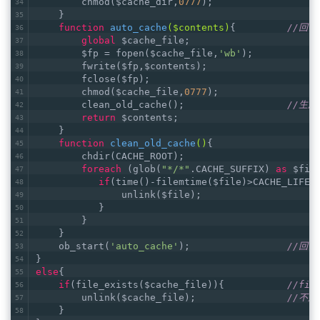
        chmod($cache_dir,
0777
);
    }
function
auto_cache
($contents)
{         
//回
global
 $cache_file;
        $fp = fopen($cache_file,
'wb'
);
        fwrite($fp,$contents);
        fclose($fp);
        chmod($cache_file,
0777
);
        clean_old_cache();                  
//生
return
 $contents;
    }
function
clean_old_cache
()
{
        chdir(CACHE_ROOT);
foreach
 (glob(
"*/*"
.CACHE_SUFFIX) 
as
 $fil
if
(time()-filemtime($file)>CACHE_LIFE)
               unlink($file);
           }
        }
    }
    ob_start(
'auto_cache'
);                 
//回调函
}
else
{
if
(file_exists($cache_file)){           
//fi
        unlink($cache_file);                
//不是
    }