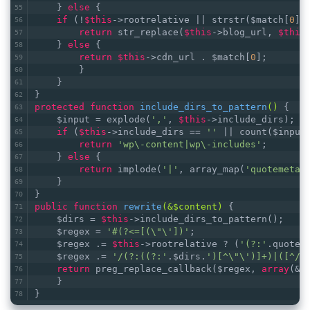
    } 
else
 {
if
 (!
$this
->rootrelative || strstr($match[
0
],
return
 str_replace(
$this
->blog_url, 
$this
    } 
else
 {
return
$this
->cdn_url . $match[
0
];
        }
    }
}
protected
function
include_dirs_to_pattern
()
{
    $input = explode(
','
, 
$this
->include_dirs);
if
 (
$this
->include_dirs == 
''
 || count($input
return
'wp\-content|wp\-includes'
;
    } 
else
 {
return
 implode(
'|'
, array_map(
'quotemeta'
    }
}
public
function
rewrite
(&$content)
{
    $dirs = 
$this
->include_dirs_to_pattern();
    $regex = 
'#(?<=[(\"\'])'
;
    $regex .= 
$this
->rootrelative ? (
'(?:'
.quotem
    $regex .= 
'/(?:((?:'
.$dirs.
')[^\"\')]+)|([^/\
return
 preg_replace_callback($regex, 
array
(&
$
    }
}