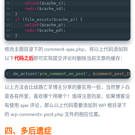
unlink
($cache_s);
rmdir
($cache_sd);
}
if
 (file_exists($cache_p)) {
unlink
($cache_p);
rmdir
($cache_pd);
}
修改主题目录下的 comment-ajax.php，将以上代码添加到
以下
代码之后
即可实现提交评论时删除当前文章的缓存：
do_action(
'pre_comment_on_post'
, 
$comment_post_ID
)
以上方法会比歧路亡羊博主分享的要实用一些，当然萝卜白
菜各有所爱，喜欢哪个用哪个！值得注意的是，如果博客没
有使用 ajax 评论，那么以上代码需要添加到 WP 根目录下
的 wp-comments-post.php 文件的相应位置。
四、多后遗症