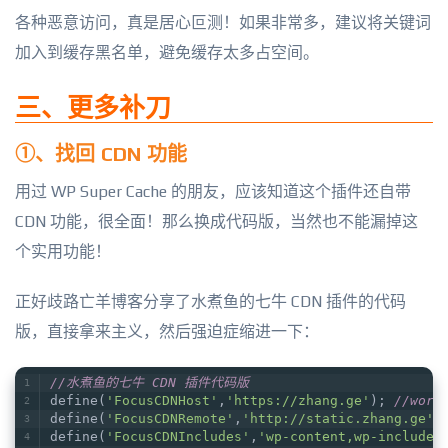
各种恶意访问，真是居心叵测！如果非常多，建议将关键词
加入到缓存黑名单，避免缓存太多占空间。
三、更多补刀
①、找回 CDN 功能
用过 WP Super Cache 的朋友，应该知道这个插件还自带
CDN 功能，很全面！那么换成代码版，当然也不能漏掉这
个实用功能！
正好歧路亡羊博客分享了水煮鱼的七牛 CDN 插件的代码
版，直接拿来主义，然后强迫症缩进一下：
//水煮鱼的七牛 CDN 插件代码版
define(
'FocusCDNHost'
,
'https://zhang.ge'
); 
//wor
define(
'FocusCDNRemote'
,
'http://static.zhang.ge'
)
define(
'FocusCDNIncludes'
,
'wp-content,wp-includes