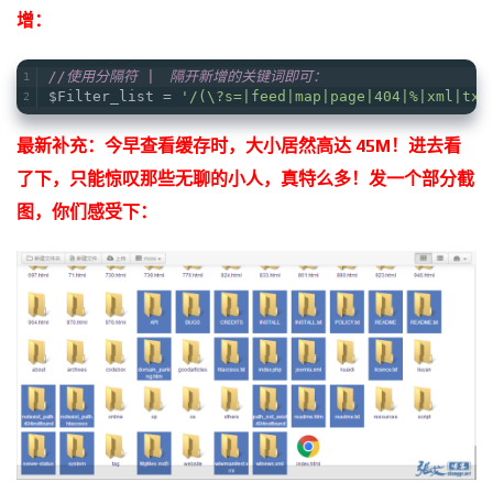
增：
//使用分隔符 |　隔开新增的关键词即可：
$Filter_list = 
'/(\?s=|feed|map|page|404|%|xml|txt
最新补充：今早查看缓存时，大小居然高达 45M！进去看
了下，只能惊叹那些无聊的小人，真特么多！发一个部分截
图，你们感受下：