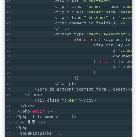
		<div class=
"submitted"
>
		<input class=
"submit"
 name=
"submi
		<input class=
"reset"
 name=
"reset"
		<input type=
"checkbox"
 id=
"saveme
		<?php comment_id_fields(); ?>
		</div>
		<script type=
"text/javascript"
>
$(document)
.keypress(func
				if(e.ctrlKey &&
					$(
".submi
					docume
				} 
else
 if (e.shif
					$(
".submi
				}
			})
		</script>
	<?php do_action('comment_form', $post->ID
    </form>
	<div class=
"clear"
></div>
  </div>
 <?php 
endif
;?>
<?php if ($comments) : ?>
<!-- 引用 -->	
<?php
  $numPingBacks = 0;