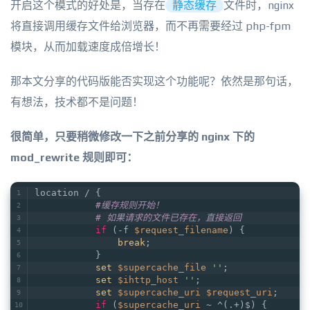
开启这个模式的好处是，当存在
静态缓存
文件时，nginx
将直接调用缓存文件给浏览器，而不再需要经过 php-fpm
模块，从而加载速度成倍增长！
那本文分享的代码版能否实现这个功能呢？依然是那句话，
有想法，技术都不是问题！
很简单，只要稍微修改一下之前分享的 nginx 下的
mod_rewrite 规则即可：
location / {
#缓存规则开始！
# 如果请求的文件已存在，直接返回
if
 (-f 
$request_filename
) {
break
;
           }
set
$supercache_file
''
;
set
$ihttp_host
''
;
set
$supercache_uri
$request_uri
;
if
 (
$supercache_uri
 ~ ^(.+)$) {