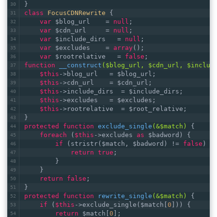
}
class
FocusCDNRewrite
{
var
 $blog_url    = 
null
;
var
 $cdn_url     = 
null
;
var
 $include_dirs   = 
null
;
var
 $excludes    = 
array
();
var
 $rootrelative   = 
false
;
function
__construct
($blog_url, $cdn_url, $includ
$this
->blog_url   = $blog_url;
$this
->cdn_url    = $cdn_url;
$this
->include_dirs  = $include_dirs;
$this
->excludes   = $excludes;
$this
->rootrelative  = $root_relative;
}
protected
function
exclude_single
(&$match)
{
foreach
 (
$this
->excludes 
as
 $badword) {
if
 (stristr($match, $badword) != 
false
) {
return
true
;
        }
    }
return
false
;
}
protected
function
rewrite_single
(&$match)
{
if
 (
$this
->exclude_single($match[
0
])) {
return
 $match[
0
];