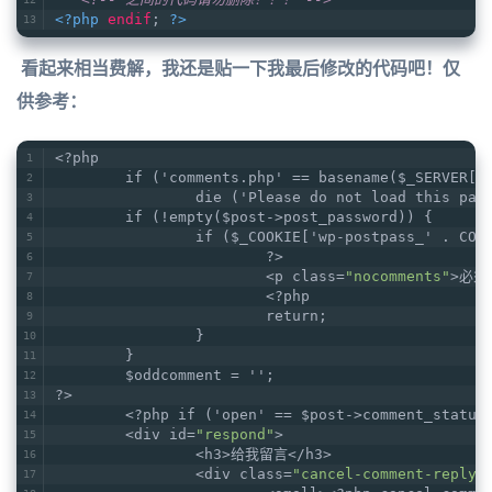
<?php
endif
; 
?>
看起来相当费解，我还是贴一下我最后修改的代码吧！仅
供参考：
<?php
	if ('comments.php' == basename($_SERVER['
		die ('Please do not load this pa
	if (!empty($post->post_password)) {
		if ($_COOKIE['wp-postpass_' . CO
			?>
			<p class=
"nocomments"
>必须
			<?php
			return;
		}
	}
	$oddcomment = '';
?>
	<?php if ('open' == $post->comment_status
	<div id=
"respond"
>
		<h3>给我留言</h3>
		<div class=
"cancel-comment-reply"