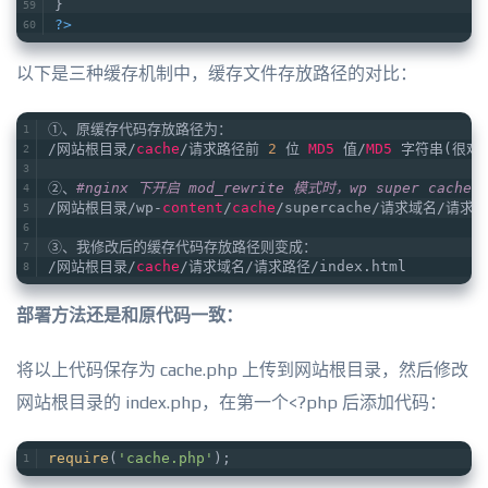
}
?>
以下是三种缓存机制中，缓存文件存放路径的对比：
①、原缓存代码存放路径为：
/网站根目录/
cache
/请求路径前 
2
 位 
MD5
 值/
MD5
 字符串(很难
②、
#nginx 下开启 mod_rewrite 模式时，wp super cach
/网站根目录/wp-
content
/
cache
/supercache/请求域名/请求路径
③、我修改后的缓存代码存放路径则变成：
/网站根目录/
cache
/请求域名/请求路径/index.html
部署方法还是和原代码一致：
将以上代码保存为 cache.php 上传到网站根目录，然后修改
网站根目录的 index.php，在第一个<?php 后添加代码：
require
(
'cache.php'
);