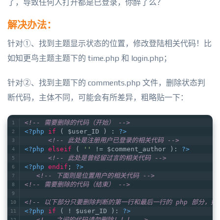
了，导致任何人打开都是已登录，你醉了么？
解决办法：
针对①、找到主题显示状态的位置，修改登陆相关代码！比
如知更鸟主题主题下的 time.php 和 login.php；
针对②、找到主题下的 comments.php 文件，删除状态判
断代码，主体不同，可能会有所差异，粗略贴一下：
<!-- 需要删除的代码（开始） -->
<?php
if
 ( $user_ID ) : 
?>
<!-- 此处是注册用户已登录的相关代码 -->
<?php
elseif
 ( 
''
 != $comment_author ): 
?>
<!-- 此处是曾经留过言的相关代码 -->
<?php
endif
; 
?>
<!-- 下面则是位置用户的相关代码 -->
<!-- 需要删除的代码（结束） -->
<!-- 以下部分只要删除判断的第一行和最后一行的 php 部分，如下
<?php
if
 ( ! $user_ID ): 
?>
<!-- 之间的代码请勿删除！！！ -->