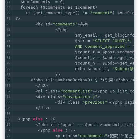
  $numComments  = 0;
  foreach ($comments as $comment)
    if (get_comment_type() != 
"comment"
) $numPing
?>
	<h2 id=
"comments"
>共有
		<?php
			$my_email = get_bloginfo
			$str = 
"SELECT COUNT(*) F
			AND comment_approved = 
			$count_t = $post->comment
			$count_v = $wpdb->get_var
			$count_h = $wpdb->get_var
			echo $count_t, 
"&nbsp;条留
		?>
      <?php if($numPingBacks>0) { ?>引用:<?php echo
	</h2>	
	<ol class=
"commentlist"
><?php wp_list_com
	<div class=
"navigation_c"
>
		<div class=
"previous"
><?php pagin
	</div>
 <?php 
else
 : ?>
	<?php if ('open' == $post->comment_status
	 <?php 
else
 : ?>
		<p class=
"nocomments"
>抱歉!评论已关闭