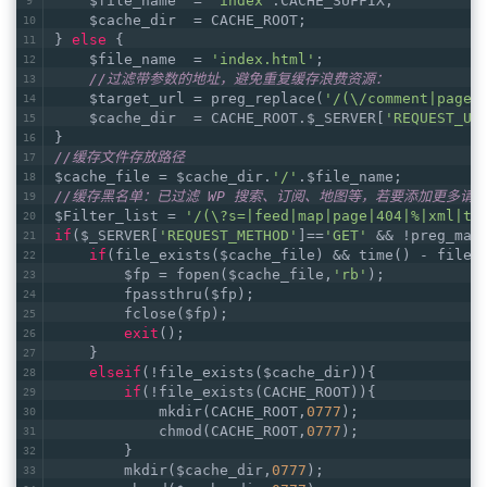
    $file_name  = 
"index"
.CACHE_SUFFIX;
    $cache_dir  = CACHE_ROOT;
} 
else
 {
    $file_name  = 
'index.html'
;
//过滤带参数的地址，避免重复缓存浪费资源：
    $target_url = preg_replace(
'/(\/comment|page|
    $cache_dir  = CACHE_ROOT.$_SERVER[
'REQUEST_UR
}
//缓存文件存放路径
$cache_file = $cache_dir.
'/'
.$file_name;    
//缓存黑名单：已过滤 WP 搜索、订阅、地图等，若要添加更多请
$Filter_list = 
'/(\?s=|feed|map|page|404|%|xml|tx
if
($_SERVER[
'REQUEST_METHOD'
]==
'GET'
 && !preg_mat
if
(file_exists($cache_file) && time() - filem
        $fp = fopen($cache_file,
'rb'
);
        fpassthru($fp);
        fclose($fp);
exit
();
    }
elseif
(!file_exists($cache_dir)){
if
(!file_exists(CACHE_ROOT)){
            mkdir(CACHE_ROOT,
0777
);
            chmod(CACHE_ROOT,
0777
);
        }
        mkdir($cache_dir,
0777
);