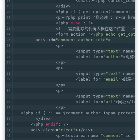
			<small><?php cancel_comm
		</div>
		<?php if ( get_option('comment_r
		<p><?php print '您必须'; ?><a href
		<?php 
else
 : ?>
                <!-- 需要删除的代码大概在这个位置 -->
		<form action=
"<?php echo get_opti
	<div id=
"comment-author-info"
>
		<p>
			<input type=
"text"
 name=
"
			<label for=
"author"
>昵称<?p
		</p>
		<p>
			<input type=
"text"
 name=
"
			<label for=
"email"
>邮箱<?ph
		</p>
		<p>
			<input type=
"text"
 name=
"
			<label for=
"url"
>网址</lab
		</p>
  <?php if ( '' == $comment_author )spam_protecti
	</div>
      <?php 
endif
; ?>
      <div class=
"clear"
></div>
		<p><textarea name=
"comment"
 id=
"c