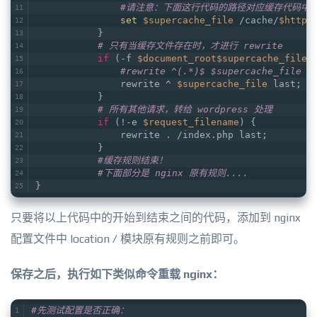
#请注意：下面这行代码的路径对应缓存代码中的 C
set
$supercache_file
 /cache/
$http_
           }
# 只有当缓存文件存在时，才进行 rewrite
if
 (-f 
$document_root
$supercache_file
)
#rewrite ^(.*)$ $supercache_file b
               rewrite ^ 
$supercache_file
 last;
           }
# 所有其他请求，转给 wordpress 处理
if
 (!-e 
$request_filename
) {
               rewrite . /index.php last;
           }
#缓存规则结束！
#下面部分是 nginx 原有规则....
}
只要将以上代码中的开始到结束之间的代码，添加到 nginx
配置文件中 location / 模块原有规则之前即可。
保存之后，执行如下类似命令重载 nginx：
#先测试配置是否正确：