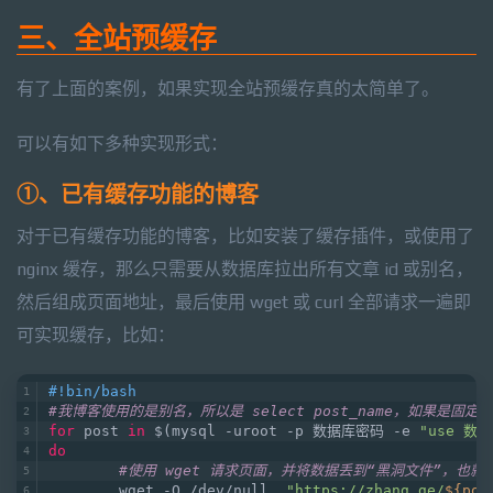
三、全站预缓存
有了上面的案例，如果实现全站预缓存真的太简单了。
可以有如下多种实现形式：
①、已有缓存功能的博客
对于已有缓存功能的博客，比如安装了缓存插件，或使用了
nginx 缓存，那么只需要从数据库拉出所有文章 id 或别名，
然后组成页面地址，最后使用 wget 或 curl 全部请求一遍即
可实现缓存，比如：
#!bin/bash
#我博客使用的是别名，所以是 select post_name，如果是固定链接
for
 post 
in
 $(mysql -uroot -p 数据库密码 -e 
"use 数据库
do
#使用 wget 请求页面，并将数据丢到“黑洞文件”，也
        wget -O /dev/null  
"https://zhang.ge/
${pos