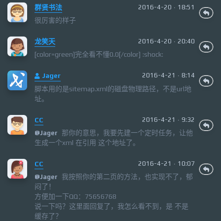
群贤书法
2016-4-20 · 18:51
很厉害的样子
龙笑天
2016-4-20 · 20:40
[color=green]完全看不懂0.0[/color] :shock:
Jager
2016-4-21 · 8:14
脚本用的是sitemap.xml的磁盘物理路径，不是url地
址。
CC
2016-4-21 · 9:32
那你的意思，我要先建一个定时任务，让他
@
Jager
生成一个xml 在引用 这个地址了。
CC
2016-4-21 · 10:07
我按照你的第二页的方法，也实现不了，郁
@
Jager
闷了！
方便加一下QQ：75656768
说一下吗？这里面回复了，我怎么看不到，是 不是
缓存了？