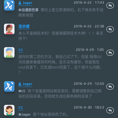
Jager
2016-4-22 · 17:43
理论上是立即清除的，右下角也有手动
@
动漫那些事
刷新按钮
连衣裙
2016-4-22 · 22:38
本人不是搞技术的！但是很膜拜技术大神！！！来支
持下！
CC
2016-4-29 · 1:05
按你的第二页的方法，我自己试了下，但是 我用GG
浏览器查看缓存的时候。显示没有缓存，但是我在
root目录下，已生成html页面了，这个是什么问题，
？
Jager
2016-4-29 · 12:50
有个变量是网站根目录的，需要调整到自己网
@
CC
站的实际目录，否则就生成在脚本相同目录了
CC
2016-4-30 · 18:23
那个地址我修改了的。
@
Jager