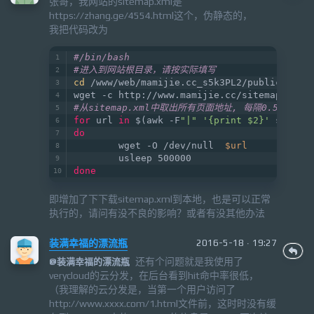
张哥，我网站的sitemap.xml是
https://zhang.ge/4554.html这个，伪静态的，
我把代码改为
#/bin/bash
#进入到网站根目录，请按实际填写
cd
 /www/web/mamijie.cc_s5k3PL2/public_html
wget -c http://www.mamijie.cc/sitemap.xml
#从sitemap.xml中取出所有页面地址, 每隔0.5秒请
for
 url 
in
 $(awk -F
"|"
'{print $2}'
 sitema
do
        wget -O /dev/null  
$url
        usleep 500000
done
即增加了下下载sitemap.xml到本地，也是可以正常
执行的，请问有没不良的影响？或者有没其他办法
装满幸福的漂流瓶
2016-5-18 · 19:27
还有个问题就是我使用了
@
装满幸福的漂流瓶
verycloud的云分发，在后台看到hit命中率很低，
（我理解的云分发是，当第一个用户访问了
http://www.xxxx.com/1.html文件前，这时时没有缓