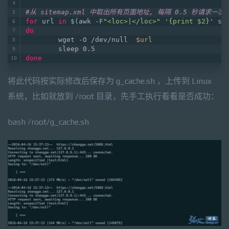
#从 sitemap.xml 中取出所有页面地址, 每隔 0.5 秒请求一
for
 url 
in
 $(awk -F
"<loc>|</loc>"
'{print $2}'
 si
do
        wget -O /dev/null  
$url
        sleep 0.5
done
将此代码按实际修改后保存为 g_cache.sh ，上传到 Linux
系统，比如就放到 /root 目录，先手工执行看看是否成功：
bash /root/g_cache.sh