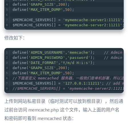
define(
'GRAPH_SIZE'
,
200
);
define(
'MAX_ITEM_DUMP'
,
50
);
$MEMCACHE_SERVERS[] = 
'mymemcache-server1:11211'
; 
$MEMCACHE_SERVERS[] = 
'mymemcache-server2:11211'
; 
修改如下：
define(
'ADMIN_USERNAME'
,
'memcache'
);    
// Admin
define(
'ADMIN_PASSWORD'
,
'password'
);    
// Admin
define(
'DATE_FORMAT'
,
'Y/m/d H:i:s'
);
define(
'GRAPH_SIZE'
,
200
);
define(
'MAX_ITEM_DUMP'
,
50
);
//下面是定义 memcached 服务器，一般我们是单机部署，所以注
$MEMCACHE_SERVERS[] = 
'127.0.0.1:11211'
; 
// add mo
//$MEMCACHE_SERVERS[] = 'mymemcache-server2:11211'
上传到网站私密目录（临时测试可以放到根目录），然后通
过前台访问 memcache.php 这个文件，输入上面的用户名
和密码即可看到 memcached 状态：