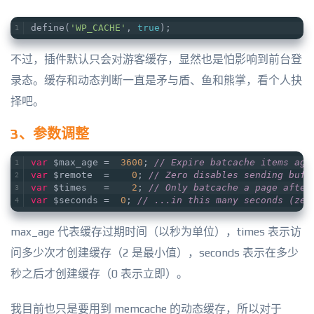
define(
'WP_CACHE'
, 
true
);
不过，插件默认只会对游客缓存，显然也是怕影响到前台登
录态。缓存和动态判断一直是矛与盾、鱼和熊掌，看个人抉
择吧。
3、参数调整
var
 $max_age =  
3600
; 
// Expire batcache items age
var
 $remote  =    
0
; 
// Zero disables sending buff
var
 $times   =    
2
; 
// Only batcache a page after
var
 $seconds =  
0
; 
// ...in this many seconds (zer
max_age 代表缓存过期时间（以秒为单位），times 表示访
问多少次才创建缓存（2 是最小值），seconds 表示在多少
秒之后才创建缓存（0 表示立即）。
我目前也只是要用到 memcache 的动态缓存，所以对于