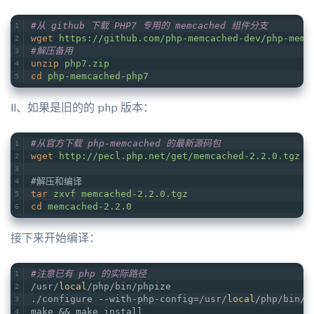
#从 github 下载 PHP7 专用的 memcached 组件分支 
wget
https://github.com/php-memcached-dev/php-memc
#解压备用
unzip
php7.zip
cd
php-memcached-php7
II、如果是旧的的 php 版本：
#从官方下载 php-memcached 的最新源码包
wget
http://pecl.php.net/get/memcached-2.2.0.tgz
#解压和编译
tar
zxvf memcached-2.2.0.tgz
cd
memcached-2.2.0
接下来开始编译：
#注意已有 php 的实际路径
/usr/
local
/php/bin/phpize
./configure --with-php-config=/usr/
local
/php/bin/p
make && make install