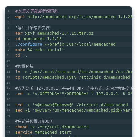
#从官方下载最新源码包
wget
http://memcached.org/files/memcached-1.4.25.
#解压开始编译安装
tar
xzvf memcached-1.4.15.tar.gz
cd
memcached-1.4.15
./configure
--prefix=/usr/local/memcached
make
&& make install
cd
..
#设置环境
ln
-s /usr/local/memcached/bin/memcached /usr/bin
cp
scripts/memcached.sysv /etc/init.d/memcached
#改为监听 127.0.0.1，并关闭 UDP 连接方式，若为远程服务
sed
-i 's/OPTIONS=""/OPTIONS="-l 127.0.0.1 -U 0"/
sed
-i 's@chown@#chown@' /etc/init.d/memcached
sed
-i 's@/var/run/memcached/memcached.pid@/var/r
#启动并设置开机服务
chmod
+x /etc/init.d/memcached
service
memcached start