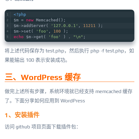
<?php
$m = 
new
 Memcached();
$m->addServer( 
'127.0.0.1'
, 
11211
 );
$m->set( 
'foo'
, 
100
 );
echo
 $m->get( 
'foo'
 ) . 
"\n"
;
将上述代码保存为 test.php，然后执行 php -f test.php，如
果能输出 100 表示安装成功。
三、WordPress 缓存
做完上述所有步骤，系统环境就已经支持 memcached 缓存
了。下面分享如何应用到 WordPress
1、安装插件
访问 github 项目页面下载插件包：