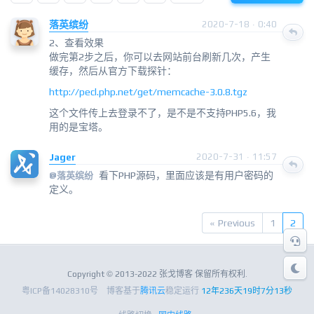
落英缤纷
2020-7-18 · 0:40
2、查看效果
做完第2步之后，你可以去网站前台刷新几次，产生
缓存，然后从官方下载探针：
http://pecl.php.net/get/memcache-3.0.8.tgz
这个文件传上去登录不了，是不是不支持PHP5.6，我
用的是宝塔。
Jager
2020-7-31 · 11:57
看下PHP源码，里面应该是有用户密码的
@
落英缤纷
定义。
« Previous
1
2
Copyright © 2013-2022 张戈博客 保留所有权利.
粤ICP备14028310号
博客基于
腾讯云
稳定运行
12年236天19时7分14秒