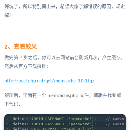
踩坑了，所以特别提出来，希望大家了解错误的原因，规避
掉！
2、查看效果
做完第 2 步之后，你可以去网站前台刷新几次，产生缓存，
然后从官方下载探针：
http://pecl.php.net/get/memcache-3.0.8.tgz
解压后，里面有一个 memcache.php 文件，编辑并找到如
下代码：
define(
'ADMIN_USERNAME'
,
'memcache'
);    
// Admin U
define(
'ADMIN_PASSWORD'
,
'password'
);    
// Admin P
define(
'DATE_FORMAT'
,
'Y/m/d H:i:s'
);