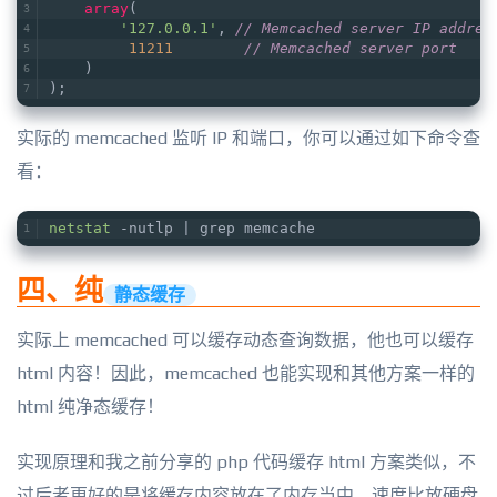
array
(
'127.0.0.1'
, 
// Memcached server IP addres
11211
// Memcached server port
    )
);
实际的 memcached 监听 IP 和端口，你可以通过如下命令查
看：
netstat
 -nutlp | grep memcache
四、纯
静态缓存
实际上 memcached 可以缓存动态查询数据，他也可以缓存
html 内容！因此，memcached 也能实现和其他方案一样的
html 纯净态缓存！
实现原理和我之前分享的 php 代码缓存 html 方案类似，不
过后者更好的是将缓存内容放在了内存当中，速度比放硬盘