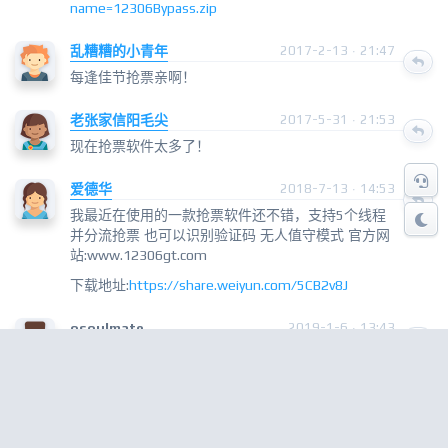
name=12306Bypass.zip
乱糟糟的小青年
2017-2-13 · 21:47
每逢佳节抢票亲啊！
老张家信阳毛尖
2017-5-31 · 21:53
现在抢票软件太多了！
爱德华
2018-7-13 · 14:53
我最近在使用的一款抢票软件还不错，支持5个线程
并分流抢票 也可以识别验证码 无人值守模式 官方网
站:www.12306gt.com
下载地址:
https://share.weiyun.com/5CB2v8J
osoulmate
2019-1-6 · 13:43
今年这个软件貌似不太好用，赞助了都没抢到，最后
还是在12306官方手机app上买的