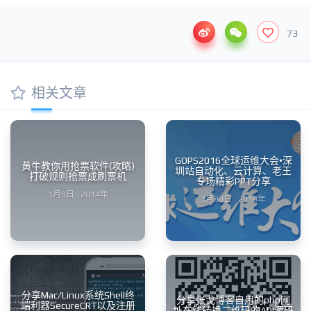
73
相关文章
GOPS2016全球运维大会•深
黄牛教你用抢票软件(攻略)
圳站自动化、云计算、老王
打破规则抢票成刷票机
专场精彩PPT分享
1月9日 · 2014年
3月30日 · 2016年
分享Mac/Linux系统Shell终
分享张戈博客自用的php网
端利器SecureCRT以及注册
址在线转换二维码的API源码