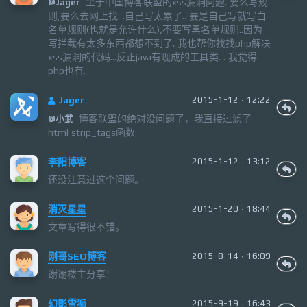
至于中国博客联盟的xss漏洞问题. 要么写规
@
Jager
则,要么去网上找. .自己写太累了.. 要是自己写就写白
名单规则(也就是允许什么),不要写黑名单规则..因为
写拦截有太多东西都想不到了. 我也帮你找找php解决
xss漏洞的代码...反正java有现成的工具类. . 我觉得
php也有.
Jager
2015-1-12 · 12:22
博客联盟的绝对没问题了，我直接过滤了
@
小武
html strip_tags函数
李阳博客
2015-1-12 · 13:12
还没注意过这个问题。
消灭星星
2015-1-20 · 18:44
文章写得很不错。
刚哥SEO博客
2015-8-14 · 16:09
谢谢楼主分享！
幻影雪狮
2015-9-19 · 16:43