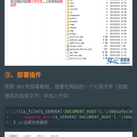
③、部署插件
按照 360 的部署教程，是要在网站的一个公用文件（如数
据库的连接文件）中加入代码：
if
(is_file($_SERVER[
'DOCUMENT_ROOT'
].
'/360safe/360
require_once
($_SERVER[
'DOCUMENT_ROOT'
].
'/360sa
} 
//注意文件路径