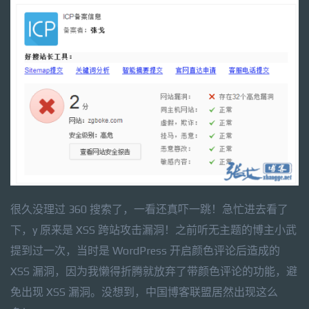
很久没理过 360 搜索了，一看还真吓一跳！急忙进去看了
下，y 原来是 XSS 跨站攻击漏洞！之前听无主题的博主小武
提到过一次，当时是 WordPress 开启颜色评论后造成的
XSS 漏洞，因为我懒得折腾就放弃了带颜色评论的功能，避
免出现 XSS 漏洞。没想到，中国博客联盟居然出现这么