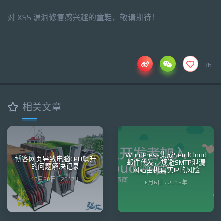
对 XSS 漏洞修复感兴趣的童鞋，敬请期待！
36
相关文章
WordPress集成SendCloud
博客网页导致电脑CPU飙升
邮件代发，规避SMTP泄漏
的问题解决记录
网站主机真实IP的风险
10月20日 · 2017年
6月6日 · 2015年