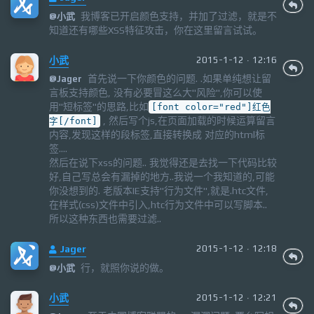
我博客已开启颜色支持，并加了过滤，就是不
@
小武
知道还有哪些XSS特征攻击，你在这里留言试试。
小武
2015-1-12 · 12:16
首先说一下你颜色的问题. .如果单纯想让留
@
Jager
言板支持颜色, 没有必要冒这么大"风险",你可以使
用"短标签"的思路,比如
[font color="red"]红色
, 然后写个js,在页面加载的时候运算留言
字[/font]
内容,发现这样的段标签,直接转换成 对应的html标
签....
然后在说下xss的问题.. 我觉得还是去找一下代码比较
好,自己写总会有漏掉的地方..我说一个我知道的,可能
你没想到的. 老版本IE支持"行为文件",就是.htc文件,
在样式(css)文件中引入,htc行为文件中可以写脚本..
所以这种东西也需要过滤..
Jager
2015-1-12 · 12:18
行，就照你说的做。
@
小武
小武
2015-1-12 · 12:21