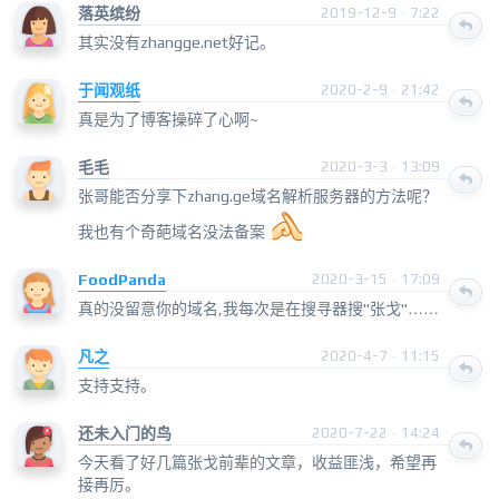
落英缤纷
2019-12-9 · 7:22
其实没有zhangge.net好记。
于闻观纸
2020-2-9 · 21:42
真是为了博客操碎了心啊~
毛毛
2020-3-3 · 13:09
张哥能否分享下zhang.ge域名解析服务器的方法呢？
我也有个奇葩域名没法备案
FoodPanda
2020-3-15 · 17:09
真的没留意你的域名,我每次是在搜寻器搜"张戈"……
凡之
2020-4-7 · 11:15
支持支持。
还未入门的鸟
2020-7-22 · 14:24
今天看了好几篇张戈前辈的文章，收益匪浅，希望再
接再厉。