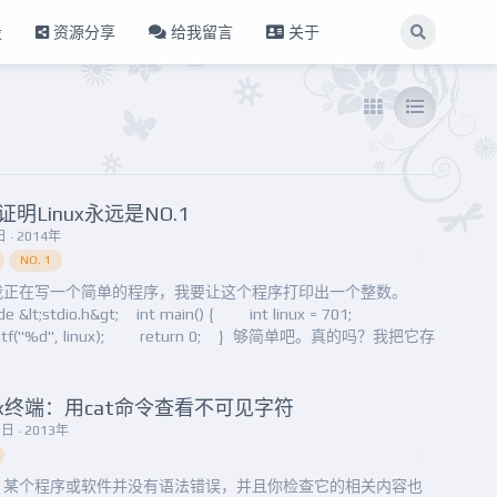
设
资源分享
给我留言
关于
证明Linux永远是NO.1
 · 2014年
NO. 1
我正在写一个简单的程序，我要让这个程序打印出一个整数。
ude &lt;stdio.h&gt; int main() { int linux = 701;
tf("%d", linux); return 0; } 够简单吧。真的吗？我把它存
de.c现在我...
nux终端：用cat命令查看不可见字符
日 · 2013年
，某个程序或软件并没有语法错误，并且你检查它的相关内容也