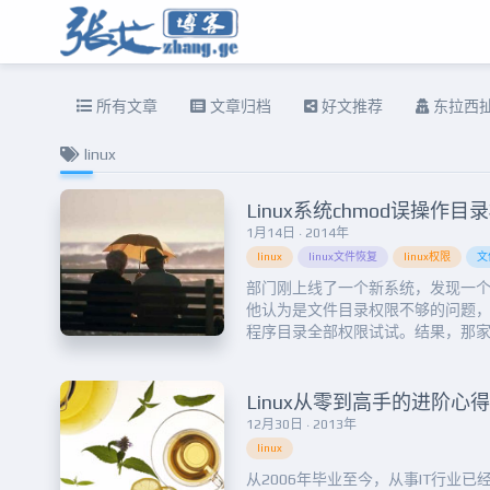
所有文章
文章归档
好文推荐
东拉西
linux
Linux系统chmod误操作
1月14日 · 2014年
linux
linux文件恢复
linux权限
文
部门刚上线了一个新系统，发现一个
他认为是文件目录权限不够的问题，于是想
程序目录全部权限试试。结果，那家
777 -R /*而且想都不想就回车了，然
目录权限的错误提示，我一看就冷了一大
止命令。不出所想，系...
Linux从零到高手的进阶心得
12月30日 · 2013年
linux
从2006年毕业至今，从事IT行业