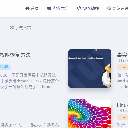
首页
系统运维
脚本编程
网站建
扯
手气不错
目录权限恢复方法
事实
1月13日
件权限
linux
BUG，于是开发直接上机器调试，
嗨，
用chmod -R 777 先给这个
#incl
伙手一抖命令敲成了：chmod
prin
后弹出一堆 /proc/*** 没权限更改
成了co
截。。。里面让他ctrl +C 终
Li
12月30
linux
已经接近8个年头。一路走来有很多心
时常