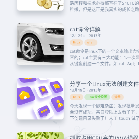
路历程和技术心得都写在了51CTO
稚嫩，但是这正是我真实的成长之
员开始，从最下层的IT工作比如说
过外企，做过网络管理员、系统工程师
过众多重大的项目（包括政府部门
cat命令详解
汗熬过夜，...
12月24日 · 2013年
linux
shell
cat命令是linux下的一个文本输
容的；cat主要有三大功能：1.一次显示整
从键盘创建一个文件。如 cat &gt; 
已有文件.3.将几个文件合并为一个文
file1 file2 &gt; fil...
12月19日 · 2013年
linux
linux安全设置
运维
今天发现一个疑难杂症：发现批量
台没有成功。亲自登陆上去看了下
下创建目录失败了！人工 touch 试
l 看了下，发现一切正常：
[root@10.12.212.132:/data/TNM2/re
publish user...