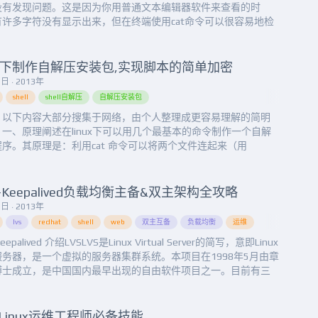
没有发现问题。这是因为你用普通文本编辑器软件来查看的时
有许多字符没有显示出来，但在终端使用cat命令可以很容易地检
是否存在这些字符。首先，我们创建一个简单的文本文件，写入
殊字符。打开终端，运行命令：printf
ting\012\011\011testing\014\010\012more tes...
ell下制作自解压安装包,实现脚本的简单加密
日 · 2013年
shell
shell自解压
自解压安装包
：以下内容大部分搜集于网络，由个人整理成更容易理解的简明
一、原理阐述在linux下可以用几个最基本的命令制作一个自解
序。其原理是：利用cat 命令可以将两个文件连起来（用
;&gt;追加也能达到同样效果），前一个文件是shell脚本，负责执行
和安装；后一个文件是一个压缩包。把这两个文件通过cat连接成
的可执行文件，前面是解压程序,后面是压缩包，当你执行...
S+Keepalived负载均衡主备&双主架构全攻略
日 · 2013年
lvs
redhat
shell
web
双主互备
负载均衡
运维
Keepalived 介绍LVSLVS是Linux Virtual Server的简写，意即Linux
服务器，是一个虚拟的服务器集群系统。本项目在1998年5月由章
博士成立，是中国国内最早出现的自由软件项目之一。目前有三
负载均衡技术（VS/NAT、VS/TUN和VS/DR）；十种调度算法
rr|lc|wlc|lblc|lblcr|dh|sh|sed|nq...
Linux运维工程师必备技能