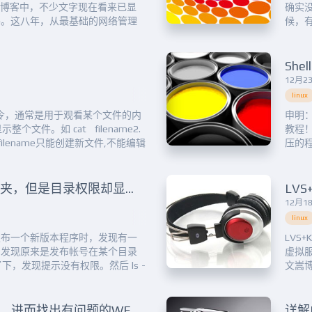
的博客中，不少文字现在看来已显
确实
路。这八年，从最基础的网络管理
候，
做水晶头做起，慢慢的走过国企、干
测出
、项目经理、Linux讲师，经历
一些特
、国家重要民生相关项目），流过
\'tes
Sh
12月23
linux
出命令，通常是用于观看某个文件的内
申明
个文件。如 cat filename2.
教程！
filename只能创建新文件,不能编辑
压的程
件(点击查看实用例子)。如 cat
&gt
解压
一个新
分享一个Linux无法创建文件夹，但是目录权限却显示正常的问题和解决
LV
12月18
linux
发布一个新版本程序时，发现有一
LVS+
，发现原来是发布帐号在某个目录
虚拟
了下，发现提示没有权限。然后 ls -
文嵩
种IP
lease]# ll 36240-rw-r--r-- 1
（rrr|w
抓取占用CPU高的JAVA线程，进而找出有问题的WEB页面
详解