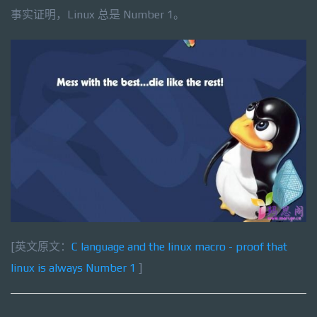
事实证明，Linux 总是 Number 1。
[英文原文：
C language and the linux macro - proof that
linux is always Number 1
]