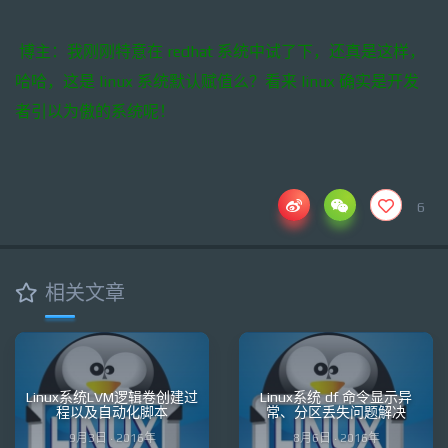
博主：我刚刚特意在 redhat 系统中试了下，还真是这样，
哈哈，这是 linux 系统默认赋值么？看来 linux 确实是开发
者引以为傲的系统呢！
6
相关文章
Linux系统LVM逻辑卷创建过
Linux系统 df 命令显示异
程以及自动化脚本
常、分区丢失问题解决
9月3日 · 2016年
8月6日 · 2016年