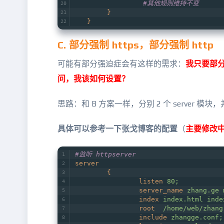
                 #其他规则维持不变
}
}
C. 部分强制 https，部分强制 http
可能有部分强迫症会有这样的需求：
我只要部分
问，我该如何设置？
思路：和 B 方案一样，分别 2 个 server 模
具体可以参考一下张戈博客的配置
（
主要修改
#监听 httpserver
server
{
listen
80;
server_name
zhang.ge 
index
index.html inde
root
/home/web/zhang
include
zhangge.conf;