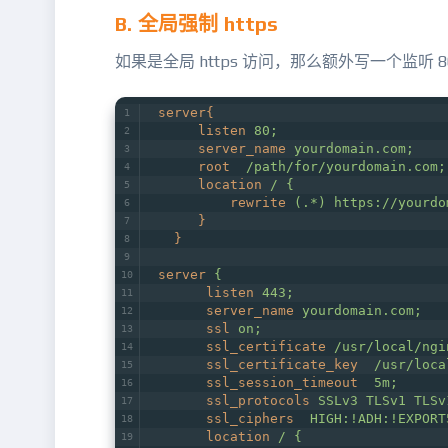
B. 全局强制 https
如果是全局 https 访问，那么额外写一个监听 80 
server{
listen
80;
server_name
yourdomain.com;
root
/path/for/yourdomain.com;
location
/ {
rewrite
(.*) https://yourdo
}
}
server
{
listen
443;
server_name
yourdomain.com;
ssl
on;
ssl_certificate
/usr/local/ng
ssl_certificate_key
/usr/loc
ssl_session_timeout
5m;
ssl_protocols
SSLv3 TLSv1 TLSv
ssl_ciphers
HIGH:!ADH:!EXPORT
location
/ {