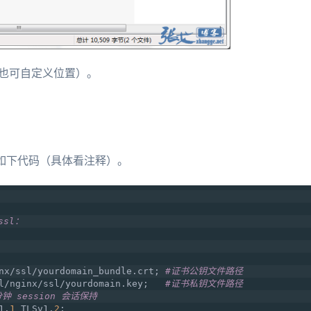
目录（也可自定义位置）。
后新增如下代码（具体看注释）。
ssl：
nx/ssl/yourdomain_bundle.crt; 
#证书公钥文件路径
l/nginx/ssl/yourdomain.key;   
#证书私钥文件路径
分钟 session 会话保持
1.
1
 TLSv1.
2
;