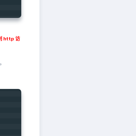
ttp 访
问。