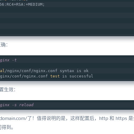
56:RC4+RSA:+MEDIUM;
正确：
ginx -t
al
/nginx/conf/nginx.conf syntax is ok
ginx/conf/nginx.conf 
test
 is successful
配置生效：
ginx -s reload
domain.com/了！值得说明的是，这样配置后，http 和 https
访问得到。