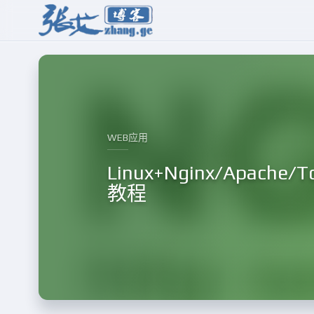
WEB应用
Linux+Nginx/Apac
教程