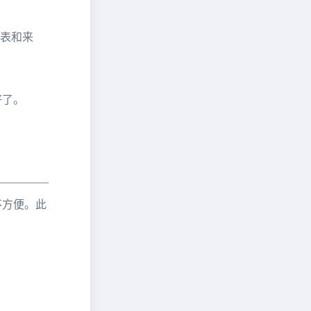
列表和来
好了。
不方便。此