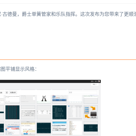
”，以纪念本尼·古德曼，爵士单簧管家和乐队指挥。这次发布为您带来了更
为缩图平铺显示风格：