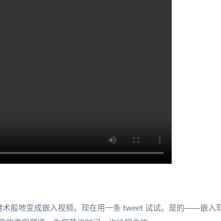
就会魔术般地变成嵌入视频。现在用一条 tweet 试试。是的——嵌入