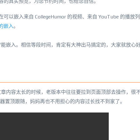
容的真实预览，为您节约时间，也给您自信。
入来自 CollegeHumor 的视频、来自 YouTube 的播放
持的嵌入
。
智能嵌入。相信等段时间，肯定有大神出马搞定的，大家就放心
文章内容太长的时候，老版本中往往要拉到页面顶部去操作，很
编辑器置顶跟随，妈妈再也不用担心的内容过长找不到家了。