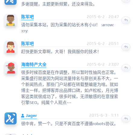
多谢提醒，主题更新频繁，还没来得及。
陈军吧
2015-6-2 · 20:47
请勿采集本站，因为采集的站长木有小JJ！ :arrow:
:cry:
陈军吧
2015-6-2 · 20:51
赶快更新文章啊，大哥！我佩服你的技术！
海南特产大全
2015-6-2 · 23:07
很多时候百度是在作调整，所以暂时性抽风也正常。
采集盛行就是因为网站流量排名与原创关系不大，一
个新闻热点，那些门户站都在转载整编是为啥。就如
博主一样，把博客弄出品牌口碑，如卢松松，月光博
客这类就很成功了，很多时候，无须敏感的在意搜索
引擎SEO。纯属个人观点~~
Jager
2015-6-3 · 1:11
很中肯，赞一个。只是不爽百度不遵循robots协议。