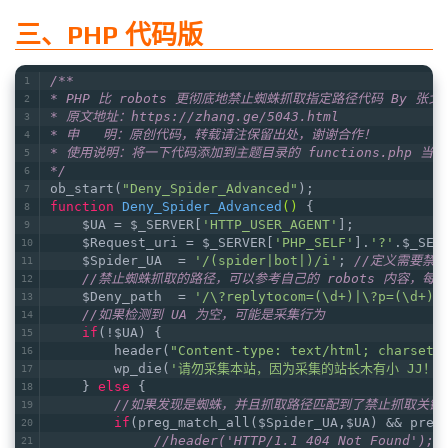
三、PHP 代码版
/**
* PHP 比 robots 更彻底地禁止蜘蛛抓取指定路径代码 By 张戈
* 原文地址：https://zhang.ge/5043.html
* 申   明：原创代码，转载请注保留出处，谢谢合作！
* 使用说明：将一下代码添加到主题目录的 functions.php 当
*/
ob_start(
"Deny_Spider_Advanced"
);
function
Deny_Spider_Advanced
()
{
    $UA = $_SERVER[
'HTTP_USER_AGENT'
];
    $Request_uri = $_SERVER[
'PHP_SELF'
].
'?'
.$_SER
    $Spider_UA  = 
'/(spider|bot|)/i'
; 
//定义需要禁止的
//禁止蜘蛛抓取的路径，可以参考自己的 robots 内容，
    $Deny_path  = 
'/\?replytocom=(\d+)|\?p=(\d+)|
//如果检测到 UA 为空，可能是采集行为
if
(!$UA) {
        header(
"Content-type: text/html; charset=
        wp_die(
'请勿采集本站，因为采集的站长木有小 JJ！'
    } 
else
 {
//如果发现是蜘蛛，并且抓取路径匹配到了禁止抓取关键词
if
(preg_match_all($Spider_UA,$UA) && preg
//header('HTTP/1.1 404 Not Found'); 