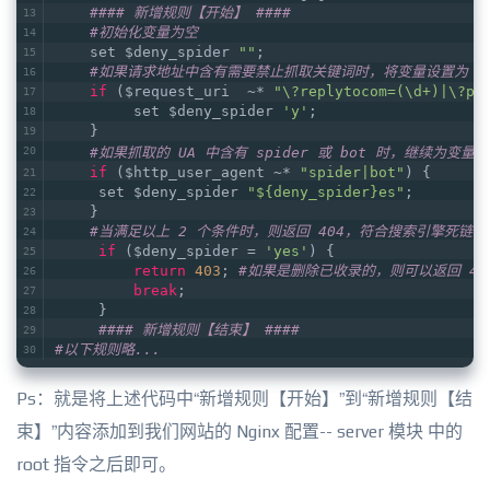
#### 新增规则【开始】 ###
#
#初始化变量为空
    set $deny_spider 
""
;
#如果请求地址中含有需要禁止抓取关键词时，将变量设置为 y
if
 ($request_uri  ~* 
"\?replytocom=(\d+)|\?p=
         set $deny_spider 
'y'
;
    }
#如果抓取的 UA 中含有 spider 或 bot 时，继续为变
if
 ($http_user_agent ~* 
"spider|bot"
) {
     set $deny_spider 
"${deny_spider}es"
;
    }
#当满足以上 2 个条件时，则返回 404，符合搜索引擎死链标
if
 ($deny_spider = 
'yes'
) {
return
403
; 
#如果是删除已收录的，则可以返回 40
break
;
     }
#### 新增规则【结束】 ###
#
#以下规则略...
Ps：就是将上述代码中“新增规则【开始】”到“新增规则【结
束】”内容添加到我们网站的 Nginx 配置-- server 模块 中的
root 指令之后即可。