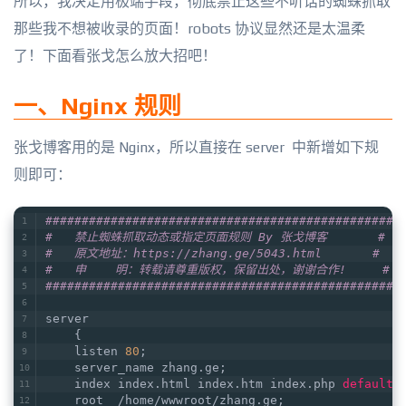
所以，我决定用极端手段，彻底禁止这些不听话的蜘蛛抓取
那些我不想被收录的页面！robots 协议显然还是太温柔
了！下面看张戈怎么放大招吧！
一、Nginx 规则
张戈博客用的是 Nginx，所以直接在 server 中新增如下规
则即可：
######
######
######
######
######
######
######
######
#
#   禁止蜘蛛抓取动态或指定页面规则 By 张戈博客       #
#   原文地址：https://zhang.ge/5043.html       #
#   申    明：转载请尊重版权，保留出处，谢谢合作!     #
######
######
######
######
######
######
######
######
#
server
    {
    listen 
80
;
    server_name zhang.ge;
    index index.html index.htm index.php 
default
.
    root  /home/wwwroot/zhang.ge;