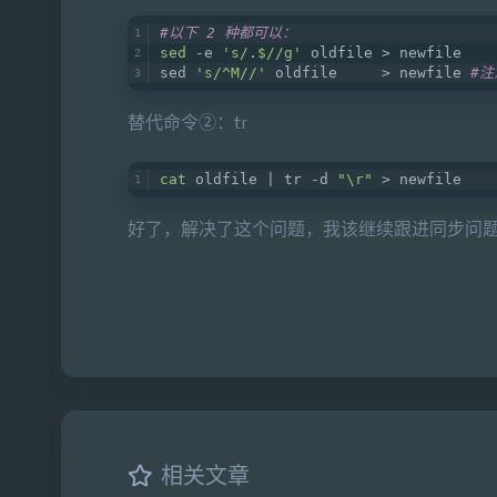
#以下 2 种都可以：
sed
 -e 
's/.$//g'
 oldfile > newfile
sed 
's/^M//'
 oldfile     > newfile 
#注
替代命令②：tr
cat
 oldfile | tr -d 
"\r"
 > newfile
好了，解决了这个问题，我该继续跟进同步问
相关文章