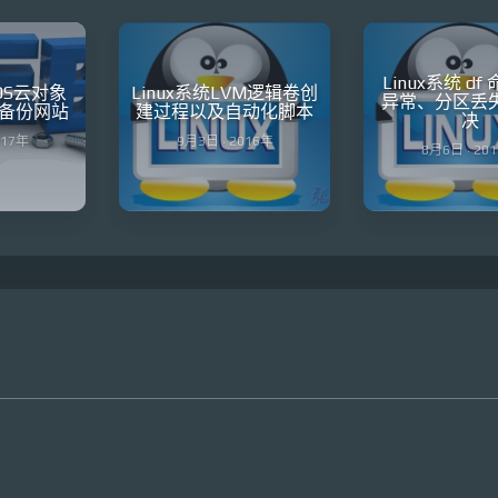
Linux系统 d
OS云对象
Linux系统LVM逻辑卷创
异常、分区丢
备份网站
建过程以及自动化脚本
决
017年
9月3日 · 2016年
8月6日 · 20