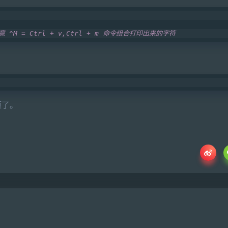
意 ^M = Ctrl + v,Ctrl + m 命令组合打印出来的字符
题了。