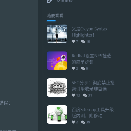
友情链接
随便看看
又是Crayon Syntax
Highlighter！
7
10
Redhat设置NFS挂载
的简单步骤
2
0
SEO分享：彻底禁止搜
索引擎收录非首选域
名的方法
12
31
的错误：
百度Sitemap工具升级
版内测，附移动
sitemap.xml的php代码
2
39
(支持响应式)