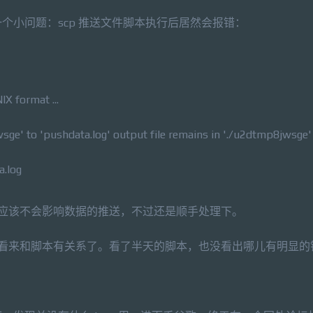
个小问题：scp 推送文件脚本执行后居然会报错：
IX format ...
ge' to 'pushdata.log' output file remains in './u2dtmp8jwsge'
a.log
理说应该不会影响数据的推送，不过还是顺手处理下。
常的，看来和脚本有关系了。看了半天的脚本，也没看出哪儿有明显