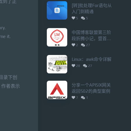
找到了正
[转]批处理For语句从
入门到精通
5
5
ry.
中国博客联盟第三阶
me it.
段折腾小记，暨首届
有奖活动预告
2
27
Linux：awk命令详解
28
27
家目录下创
分享一个APISIX网关
，作者表示
返回502的典型案例
7
1