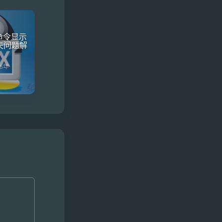
f 命令显示
失问题解
16年