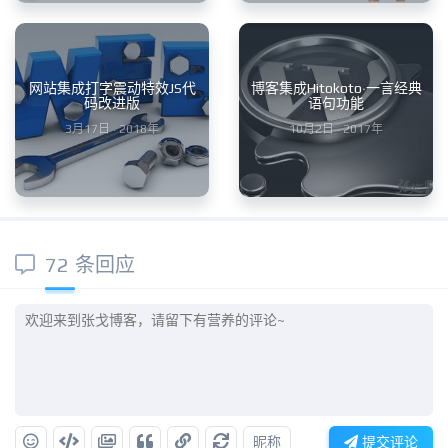
网站集成打字震动特效JS代
博客集成Hitokoto·一言经典
码改进版
语句功能
3月17日 · 2018年
10月2日 · 2017年
72 条回应
昵称
提交评论