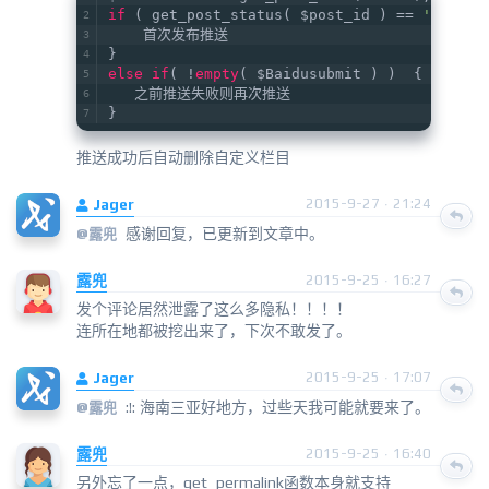
if
 ( get_post_status( $post_id ) == 
'publis
    首次发布推送
}
else
if
( !
empty
( $Baidusubmit ) )  {
   之前推送失败则再次推送
}
推送成功后自动删除自定义栏目
Jager
2015-9-27 · 21:24
感谢回复，已更新到文章中。
@
露兜
露兜
2015-9-25 · 16:27
发个评论居然泄露了这么多隐私！！！！
连所在地都被挖出来了，下次不敢发了。
Jager
2015-9-25 · 17:07
:!: 海南三亚好地方，过些天我可能就要来了。
@
露兜
露兜
2015-9-25 · 16:40
另外忘了一点，get_permalink函数本身就支持