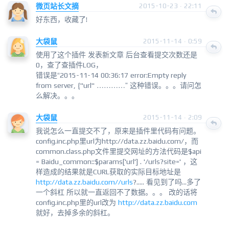
微页站长文摘
2015-10-23 · 22:11
好东西，收藏了!
大袋鼠
2015-11-14 · 0:59
使用了这个插件 发表新文章 后台查看提交次数还是
0，查了查插件LOG，
错误是“2015-11-14 00:36:17 error:Empty reply
from server, {"url" …………” 这种错误。。。请问怎
么解决。。。
大袋鼠
2015-11-14 · 2:09
我说怎么一直提交不了，原来是插件里代码有问题。
config.inc.php里url为http://data.zz.baidu.com/，而
common.class.php文件里提交网址的方法代码是$api
= Baidu_common::$params['url'] . '/urls?site=' ，这
样造成的结果就是CURL获取的实际目标地址是
http://data.zz.baidu.com//urls
?..... 看见到了吗...多了
一个斜杠 所以就一直返回不了数据。。。 改的话将
config.inc.php里的url改为
http://data.zz.baidu.com
就好，去掉多余的斜杠。