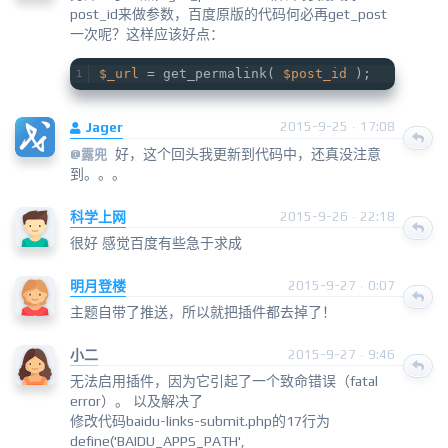
post_id来做参数，百度原版的代码何必再get_post
一次呢？这样应该好点：
$_url
 = get_permalink( 
$post_id
 );
Jager
2015-9-25 · 17:08
好，这个回头我更新到代码中，还真没注意
@
露兜
到。。。
科学上网
2015-9-26 · 22:18
很好 感觉百度有些急于求成
明月登楼
2015-9-27 · 0:07
主题自带了推送，所以就把插件都去掉了！
小二
2015-9-27 · 9:46
无法启用插件，因为它引起了一个致命错误（fatal
error）。 以及解决了
修改代码baidu-links-submit.php的17行为
define('BAIDU_APPS_PATH',