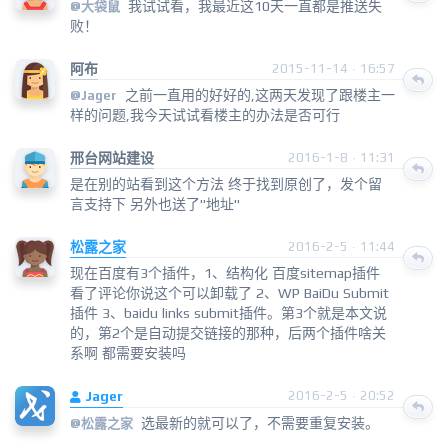
我试试看，我最近这10天一直都是推送失
@
大袋鼠
败！
阿布
2015-11-14 · 16:57
之前一直用的好好的,这两天发现了跟楼主一
@
Jager
样的问题,我今天试试看楼主的办法是否可行
邢台网站建设
2016-1-8 · 11:31
是在别的站看到这个方法 终于找到原创了，发个留
言支持下 另外也送了"地址"
松露之家
2016-2-5 · 11:44
现在百度有3个插件，1、结构化 百度sitemap插件
看了评论你说这个可以卸载了 2、WP BaiDu Submit
插件 3、baidu links submit插件。第3个就是本文说
的，第2个是自动提交链接的那种，后两个插件啥关
系啊 都需要安装吗
Jager
2016-2-5 · 20:52
选最新的就可以了，不需要重复安装。
@
松露之家