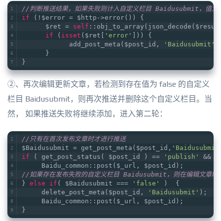
//判断推送结果，如果失败则计入自定义栏目 Baidusubmit，值为 f
if
 (!$error = $http->error()) {
      $ret = 
self
::obj_to_array(json_decode($resul
if
 (
isset
($ret[
'error'
])) {
            add_post_meta($post_id, 
'Baidusubmit'
,
      }
}
②、再次编辑更新文章，若检测到存在值为 false 的自定义
栏目 Baidusubmit，则再次推送并删除这个自定义栏目。当
然， 如果推送失败将继续添加，进入第二轮：
//只有在首次发布文章时才进行推送
$Baidusubmit = get_post_meta($post_id,
'Baidusubmit
if
 ( get_post_status( $post_id ) == 
'publish'
 && $
     Baidu_common::post($_url, $post_id);        
//如果存在发布失败的自定义栏目 Baidusubmit，则在编辑文章
} 
else
if
( $Baidusubmit === 
'false'
 )  {
     delete_post_meta($post_id, 
'Baidusubmit'
);
     Baidu_common::post($_url, $post_id);
}