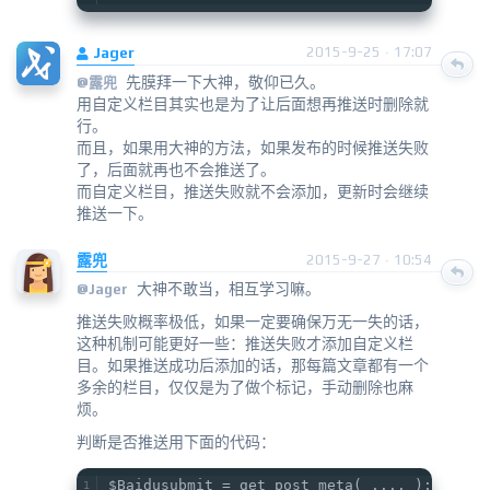
Jager
2015-9-25 · 17:07
先膜拜一下大神，敬仰已久。
@
露兜
用自定义栏目其实也是为了让后面想再推送时删除就
行。
而且，如果用大神的方法，如果发布的时候推送失败
了，后面就再也不会推送了。
而自定义栏目，推送失败就不会添加，更新时会继续
推送一下。
露兜
2015-9-27 · 10:54
大神不敢当，相互学习嘛。
@
Jager
推送失败概率极低，如果一定要确保万无一失的话，
这种机制可能更好一些：推送失败才添加自定义栏
目。如果推送成功后添加的话，那每篇文章都有一个
多余的栏目，仅仅是为了做个标记，手动删除也麻
烦。
判断是否推送用下面的代码：
$Baidusubmit = get_post_meta( .... );