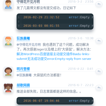
守得花开见月明
2016-3-2 · 23:56
发了几篇博文都没有提交成功，日记如下
2016
-
02
-
29
21
:
32
:
52
error:
Empty reply f
2016
-
03
-
03
00
:
01
:
55
error:
Empty reply f
狂族晨曦
2016-3-6 · 10:38
我也遇到了这个问题，成功解决
@守得花开见月明
了，再次感谢Jager以及楼上的“大袋鼠”，解决方法：
解决WordPress百度链接主动提交插件Baidu-links-
submit无法成功提交error:Empty reply from server
明月登楼
2016-4-22 · 0:41
大袋鼠的方法都是！
@
狂族晨曦
胡歌网摘
2016-6-7 · 22:23
推送全部失败，日志里面都是这样的信息。。
2016
-
06
-
07
19
:
04
:
46
error:
Empty reply f