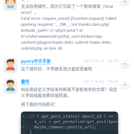
无法启用插件，因为它引起了一个致命错误（fatal
error）。
Fatal error: require_once() [function.require]: Failed
opening required '__DIR__\inc\hooks.class.php'
(include_path='.;C:\php5\pear') in
D:\cnvbo\wwwroot\pofuli_com\htdocs\wp-
content\plugins\baidu-links-submit\baidu-links-
submit.php on line 20
jquery中文手册
2015-9-24 · 20:10
这个插件好，不然被丢进沙盒就悲催啦
露兜
2015-9-25 · 16:25
何必用自定义字段来判断是不是新发布的文章？自定
义字段纯属浪费存储资源。
用下面的代码即可：
if
 ( get_post_status( $post_id ) == 
'publis
  $_url = get_permalink(get_post($post_id))
  Baidu_common::post($_url);
}