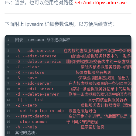
Ps：当然，也可以使用绝对路径
/etc/init.d/ipvsadm save
下面附上 ipvsadm 详细参数说明，以方便后续查询：
附录：ipvsadm 命令选项解释：   
-A --add-service    在内核的虚拟服务器表中添加一条
-E --edit-service      编辑内核虚拟服务器表中的一条虚
-D --delete-service  删除内核虚拟服务器表中的一条虚拟服
-C --clear                 清除内核虚拟服务器表中的所
-R --restore             恢复虚拟服务器规则   
-S --save                 保存虚拟服务器规则，输出为-
-a --add-server       在内核虚拟服务器表的一条
-e --edit-server       编辑一条虚拟服务器记录中的某条
-d --delete-server    删除一条虚拟服务器记录中的某条真
-L|-l --list                  显示内核虚拟服务器表   
-Z --zero                  虚拟服务表计数器清零（清
--set tcp tcpfin udp  设置连接超时值   
--start-daemon        启动同步守护进程。他后面可以是 mas
--stop-daemon        停止同步守护进程   
-h --help                  显示帮助信息   
其他的选项:   