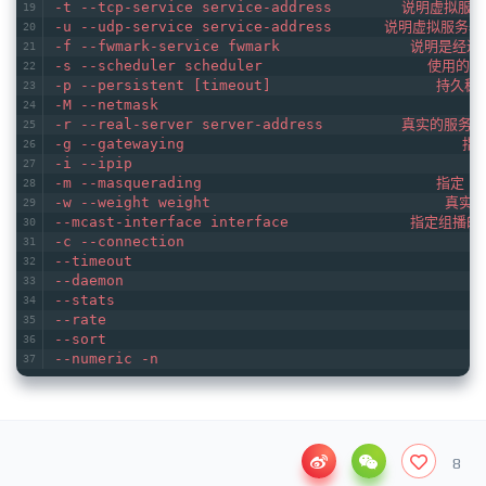
-t --tcp-service service-address        说明虚拟服
-u --udp-service service-address      说明虚拟服务器
-f --fwmark-service fwmark               说明是
-s --scheduler scheduler                   
-p --persistent [timeout]             
-M --netmask                                    n
-r --real-server server-address         真实的服务器[
-g --gatewaying                           
-i --ipip                                    
-m --masquerading                           指
-w --weight weight                           
--mcast-interface interface              指定组
-c --connection                               
--timeout                                       
--daemon                                     
--stats                                       
--rate                                        
--sort                                     
--numeric -n                                
8