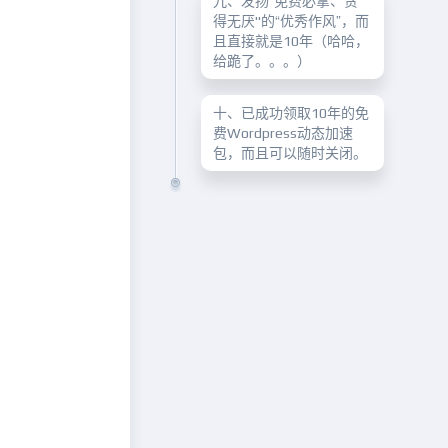
九、发扬“免费必拿、贪
得无厌"的“优秀作风”，而
且直接就是10年（哈哈，
给跪了。。。）
十、已成功领取10年的免
费Wordpress动态加速
包，而且可以随时关闭。