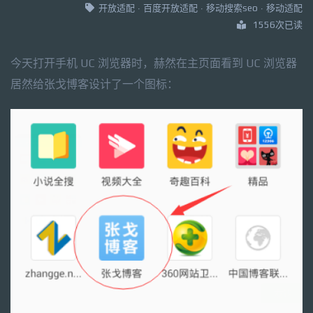
开放适配
·
百度开放适配
·
移动搜索seo
·
移动适配
1556次已读
今天打开手机 UC 浏览器时，赫然在主页面看到 UC 浏览器
居然给张戈博客设计了一个图标：