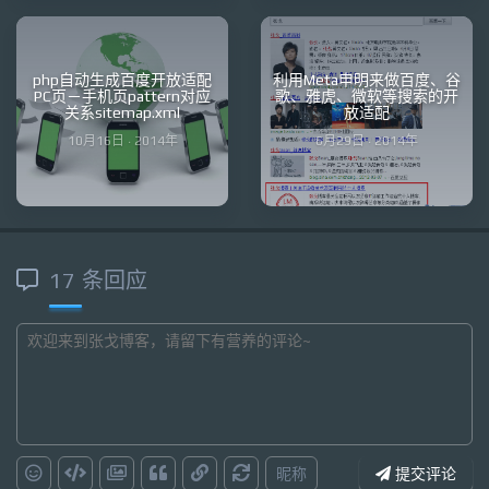
php自动生成百度开放适配
利用Meta申明来做百度、谷
PC页－手机页pattern对应
歌、雅虎、微软等搜索的开
关系sitemap.xml
放适配
10月16日 · 2014年
6月29日 · 2014年
17 条回应
昵称
提交评论