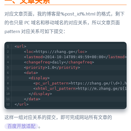
一、文章关系
对应文章页面，我的博客是%post_id%.html 的格式，剩下
的也只是 PC 域名和移动域名的对应关系，所以文章页面
pattern 对应关系可如下提交：
<
url
>
<
loc
>
https://zhang.ge
</
loc
>
<
lastmod
>
2014-10-14T09:49:59+00:00
</
lastmod
>
<
changefreq
>
daily
</
changefreq
>
<
priority
>
1.0
</
priority
>
<
data
>
<
display
>
<
pc_url_pattern
>
https://zhang.ge/(\d+).ht
<
xhtml_url_pattern
>
http://m.zhang.ge/${1}
</
display
>
</
data
>
</
url
>
这样一组对应关系的提交，即可完成网站所有文章的
百度开放适配
。