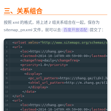
三、关系组合
按照 xml 的格式，将上述 2 组关系组合在一起，保存为
sitemap_pn.xml 文件，就可以去
百度开放适配
提交了：
<
urlset
xmlns
=
"http://www.sitemaps.org/schemas/si
<
url
>
<
loc
>
https://zhang.ge
</
loc
>
<
lastmod
>
2014-10-14T09:49:59+00:00
</
lastmod
>
<
changefreq
>
daily
</
changefreq
>
<
priority
>
1.0
</
priority
>
<
data
>
<
display
>
<
pc_url_pattern
>
https://zhang.ge/(\d+).ht
<
xhtml_url_pattern
>
http://m.zhang.ge/${1}
</
display
>
</
data
>
</
url
>
<
url
>
<
loc
>
https://zhang.ge
</
loc
>
<
lastmod
>
2014-10-14T09:49:59+00:00
</
lastmod
>