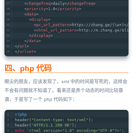
<
changefreq
>
daily
</
changefreq
>
<
priority
>
1.0
</
priority
>
<
data
>
<
display
>
<
pc_url_pattern
>
https://zhang.ge/(\w+)
</
p
<
xhtml_url_pattern
>
http://m.zhang.ge/${1}
</
display
>
</
data
>
</
url
>
</
urlset
>
四、php 代码
眼尖的朋友，应该发现了，xml 中的时间是写死的，这样会
不会有问题就不知道了。看来还是弄个动态的时间比较靠
谱，于是写了一个 php 代码如下：
<?php
header(
"Content-type: text/xml"
);
header(
'HTTP/1.1 200 OK'
);
echo
'<?xml version="1.0" encoding="UTF-8"?>'
;