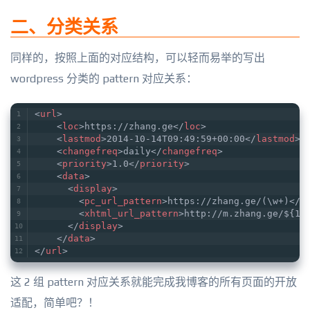
二、分类关系
同样的，按照上面的对应结构，可以轻而易举的写出
wordpress 分类的 pattern 对应关系：
<
url
>
<
loc
>
https://zhang.ge
</
loc
>
<
lastmod
>
2014-10-14T09:49:59+00:00
</
lastmod
>
<
changefreq
>
daily
</
changefreq
>
<
priority
>
1.0
</
priority
>
<
data
>
<
display
>
<
pc_url_pattern
>
https://zhang.ge/(\w+)
</
p
<
xhtml_url_pattern
>
http://m.zhang.ge/${1}
</
display
>
</
data
>
</
url
>
这 2 组 pattern 对应关系就能完成我博客的所有页面的开放
适配，简单吧？！