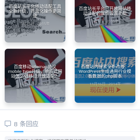
百度站长平台移动适配工具
百度站长平台已开放网站移
全新升级，界面化操作更简
动适配的属性设置功能
便
7月9日 · 2015年
7月25日 · 2015年
百度移动sitemap协议
百度站内搜索全新改版：
mobile type升级，响应式网
WordPress生成通用行业模
站怎么做移动开放适配？
板数据的php脚本
6月10日 · 2015年
11月16日 · 2014年
8 条回应