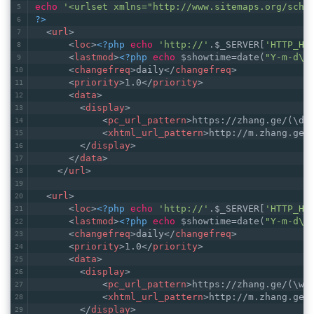
echo
'<urlset xmlns="http://www.sitemaps.org/sche
?>
<
url
>
<
loc
>
<?php
echo
'http://'
.$_SERVER[
'HTTP_HO
<
lastmod
>
<?php
echo
 $showtime=date(
"Y-m-d\T
<
changefreq
>
daily
</
changefreq
>
<
priority
>
1.0
</
priority
>
<
data
>
<
display
>
<
pc_url_pattern
>
https://zhang.ge/(\d+
<
xhtml_url_pattern
>
http://m.zhang.ge/
</
display
>
</
data
>
</
url
>
<
url
>
<
loc
>
<?php
echo
'http://'
.$_SERVER[
'HTTP_HO
<
lastmod
>
<?php
echo
 $showtime=date(
"Y-m-d\T
<
changefreq
>
daily
</
changefreq
>
<
priority
>
1.0
</
priority
>
<
data
>
<
display
>
<
pc_url_pattern
>
https://zhang.ge/(\w+
<
xhtml_url_pattern
>
http://m.zhang.ge/
</
display
>