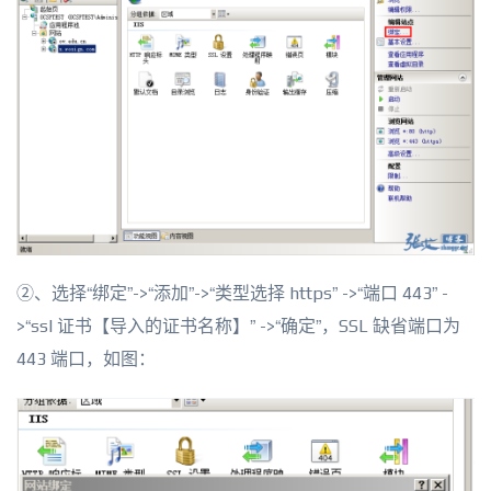
②、选择“绑定”->“添加”->“类型选择 https” ->“端口 443” -
>“ssl 证书【导入的证书名称】” ->“确定”，SSL 缺省端口为
443 端口，如图：