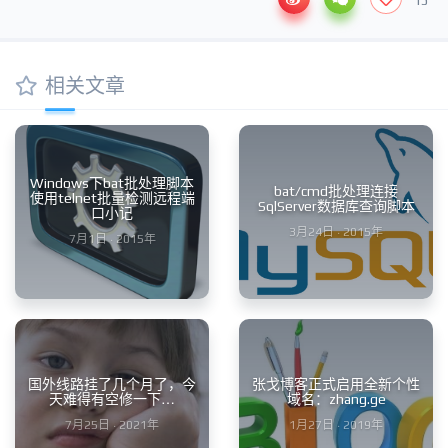
15
相关文章
Windows下bat批处理脚本
bat/cmd批处理连接
使用telnet批量检测远程端
SqlServer数据库查询脚本
口小记
3月24日 · 2015年
7月1日 · 2015年
国外线路挂了几个月了，今
张戈博客正式启用全新个性
天难得有空修一下…
域名：zhang.ge
7月25日 · 2021年
1月27日 · 2019年