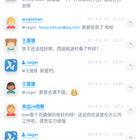
去除
wuyishan
2014-6-10 · 21:13
liouxunhuan@qq.com
谢谢张哥了 哈哈
@
Jager
王晟璟
2014-6-11 · 20:31
房子还没找好啊，西丽桃源村看了咋样？
Jager
2014-6-11 · 20:34
新屋村。
@
王晟璟
王晟璟
2014-6-11 · 20:45
那里也满不错。
@
Jager
幸运28观察
2014-6-12 · 14:14
love那个页面做的很好的呀！话说你应该是在大公司
工作吧，感觉实力很强
Jager
2014-6-12 · 15:38