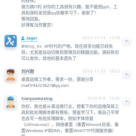
的榜样。
做为搞IT的 对你的工具很有兴趣，能不能把ppt、工
具和源码发到我qq信箱学习下，谢谢了！
等待回复。
好博客当然要赏！
Jager
2015-11-14 · 12:18
XP时代的产物，现在很多功能已经失
@
Ming_Ke
效，尤其是自动切换到管理员的精髓功能。源码有空
可以发你，其他的基本遗失了
刘兴刚
2016-11-29 · 10:23
桌面运维工作者，需求一份，感谢分享
mail:594223627@qq.com
tianyaomoxing
2018-8-6 · 14:45
你好，我也是从事运维行业，想看下你的运维简易工
具和批处理脚本都有哪些，借鉴学习下，我自己平常
也会写一些批处理脚本，例如字体修复
（ctfmon.exe），网络重置（重置Winsock目录、重
置Windows IP和DNS、重置WinHTTP代理服务器）