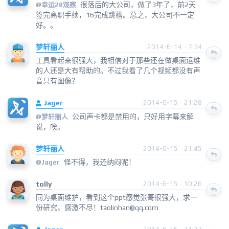
很落后的大公司，做了3年了，前2天
@
幸运28观察
签完离职手续，16完成跳槽。总之，大公司不一定
好。。
梦轩丽人
2014-6-14 · 7:34
工具看起来很强大，我相信对于那些还在做桌面运维
的人还是大有帮助的。不过我看了几个视频都没有声
音只有图像？
Jager
2014-6-15 · 21:28
公司声卡都是禁用的，只好用字幕来解
@
梦轩丽人
说，唉。
梦轩丽人
2014-6-15 · 21:45
怪不得，我还纳闷呢！
@
Jager
tolly
2014-6-15 · 10:26
同为桌面维护，看到这个ppt感觉张哥很强大，求一
份研究，感激不尽！taolinhan@qq.com