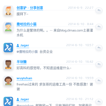
创意驴 - 分享创意
2014-6-9 · 22:27
膜拜下~
撒哈拉的小猫
2014-6-10 · 8:44
为什么是繁体的啊。。-- 来自blog.clmao.com土豪灌
水机
Jager
2014-6-10 · 10:57
台资企业
@
撒哈拉的小猫
半块糖
2014-6-10 · 16:42
好高科的感觉呀，不知道运维是什么~
wuyishan
2014-6-10 · 19:59
freehao过来的 求张哥的运维工具一份 不胜感激！谢
谢
Jager
2014-6-10 · 21:12
邮箱留一下，只有源码打包，加密壳已
@
wuyishan