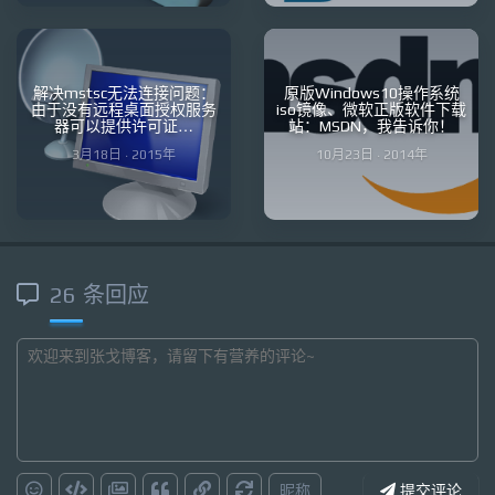
解决mstsc无法连接问题：
原版Windows10操作系统
由于没有远程桌面授权服务
iso镜像、微软正版软件下载
器可以提供许可证…
站：MSDN，我告诉你！
3月18日 · 2015年
10月23日 · 2014年
26 条回应
昵称
提交评论