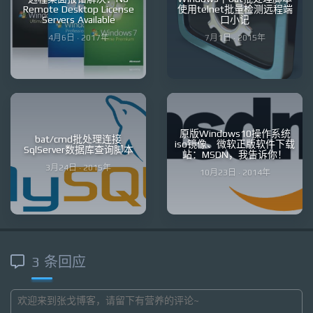
Remote Desktop License
使用telnet批量检测远程端
Servers Available
口小记
4月6日 · 2017年
7月1日 · 2015年
原版Windows10操作系统
bat/cmd批处理连接
iso镜像、微软正版软件下载
SqlServer数据库查询脚本
站：MSDN，我告诉你！
3月24日 · 2015年
10月23日 · 2014年
3 条回应