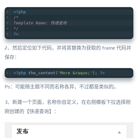
<?php
/* 
Template Name: 快递查询 
*/
?>
2、然后定位如下代码，并将其替换为获取的 frame 代码并
保存：
<?php
 the_content(
'More &raquo;'
); 
?>
Ps：可能随主题不同而名称各异，不过都是类似的。
3、新建一个页面，名称你自定义，在右侧模板下拉选择刚
刚创建的【快递查询】：