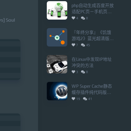
php自动生成百度开放
适配PC页－手机页
pattern对应关系
4
8
 Soul
sitemap.xml
『年终分享』《饥饿
游戏2》蓝光超清版
「20.9GB」
7
45
在Linux中发现IP地址
冲突的方法
3
8
WP Super Cache静态
缓存插件纯代码版
（兼容多域名网站）
19
41