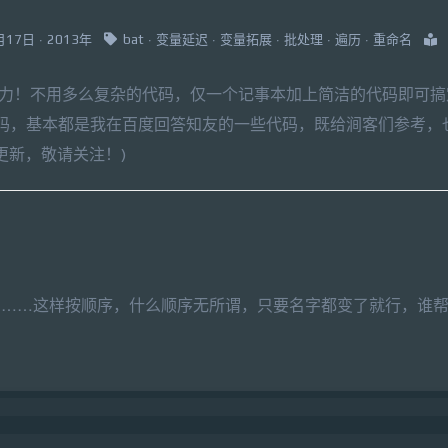
2月17日 · 2013年
bat
·
变量延迟
·
变量拓展
·
批处理
·
遍历
·
重命名
有力！不用多么复杂的代码，仅一个记事本加上简洁的代码即可搞
码，基本都是我在百度回答知友的一些代码，既给涧客们参考，
更新，敬请关注！)
002……这样按顺序，什么顺序无所谓，只要名字都变了就行，谁