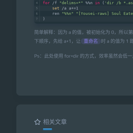
for
 /f 
"delims=*"
 %%n 
in
 (
'dir /b *.as
set
 /a a+=1    
    ren 
"%%n"
"[Yousei-raws] Soul Eate
)
简单解释：因为 a 的值，被初始化为 0，所以第
下顺序，先给 a+1，让
重命名
时 a 的值为 1
Ps：此处使用 for+dir 的方式，效率虽然会
相关文章