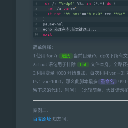
for
 /r 
"%~dp0"
 %%i 
in
 (*.*) 
do
 (     
set
 /a 
var
+=
1
if
not
"%%~nxi"
==
"%~nx0"
 ren 
"%%i"
 
)    
pause>nul   
echo 处理完毕,任意键退出...   
exit
简单解释：
1.使用 for /r
遍历
当前目录(%~dp0)下所有文件，效
2.if not 语句用于排除
bat
文件本身，全路径
3.利用变量 1000 开始累加，每次利用!var:~-3!
Ps：var=1000，那么此脚本最多
重命名
99
留下您的代码，呵呵！（比较简单，大虾请勿
案例二、
百度原址
知友问：