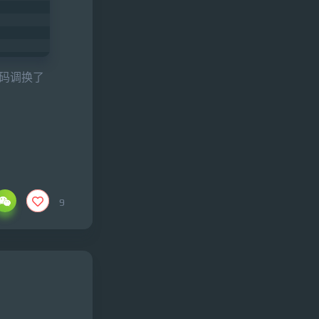
代码调换了
9