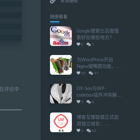
友情链接
随便看看
Google搜索比百度搜
索好在哪些地方？
6
1
为WordPress开启
Nginx缩略图功能，七
牛从此陌路
20
31
DX-Seo与WP-
能在评论中
codebox插件冲突解决
方法
3
6
博客互推联盟正式启
用独立域名：
zgboke.com，全新改
2
62
版！