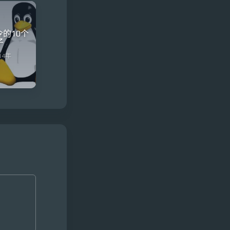
命令的10个
子
14年