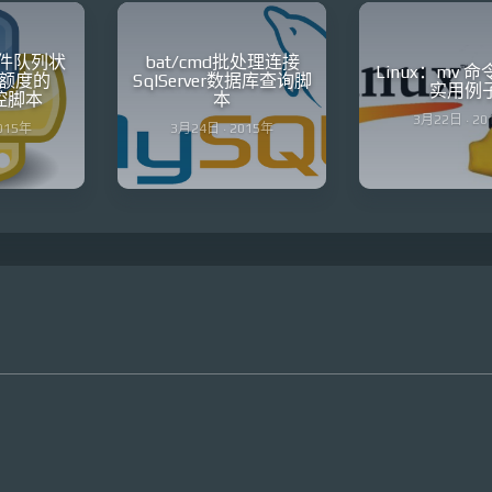
d邮件队列状
bat/cmd批处理连接
Linux：mv 
额度的
SqlServer数据库查询脚
实用例
监控脚本
本
3月22日 · 20
2015年
3月24日 · 2015年