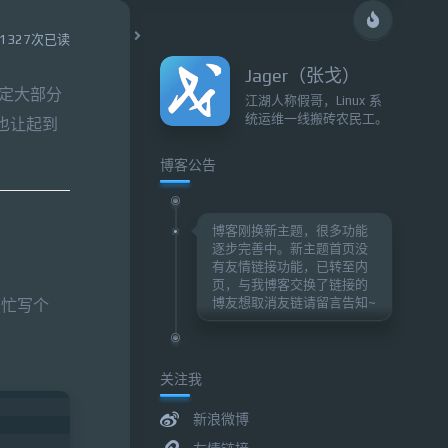
1327次已读
Jager（张戈）
定大部分
江湖人称假哥，Linux 系
统运维一线搬砖农民工。
也让起到
博客公告
博客刚换新主题，很多功能
逐步完善中。新主题首页没
有友情链接功能，已转至内
页，与我博客交换了链接的
博友想取消友链请留言告知~
帮忙写个
关注我
新浪微博