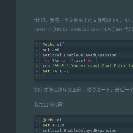
“比如，我有一个文件夹里的文件都是 X1,、X2…X51
Eater 14 [BDrip 1280x720 x264 FLAC].ass
@
echo
 off   
set
 a=0   
setlocal EnableDelayedExpansion   
for
 %%n 
in
 (*.ass) 
do
 (   
ren 
"%%n"
"[Yousei-raws] Soul Eater !a
set
 /A a+=1   
)
如何才能让顺序变正确，顺便说一下，最后一个 51
我给出的代码：
@
echo
 off     
set
 a=100    
setlocal EnableDelayedExpansion     