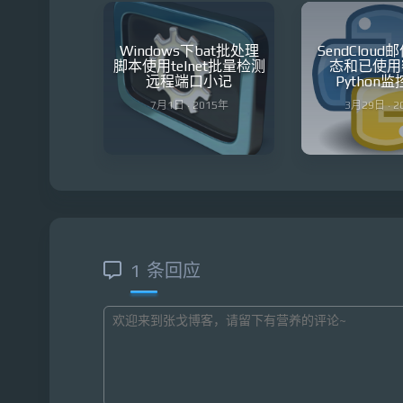
Windows下bat批处理
SendClou
脚本使用telnet批量检测
态和已使用
远程端口小记
Python
7月1日 · 2015年
3月29日 · 
1 条回应