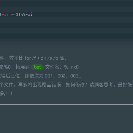
!
var
:~
-3
!%%~xi     
率比 for /f + dir /s /b 高；
是%0，拓展到
bat
文件名：%~nx0;
取得后三位，即依次为 001、002、003...
9 个文件，再多将出现覆盖错误，如何修改？请涧客思考，最好
拍砖！）