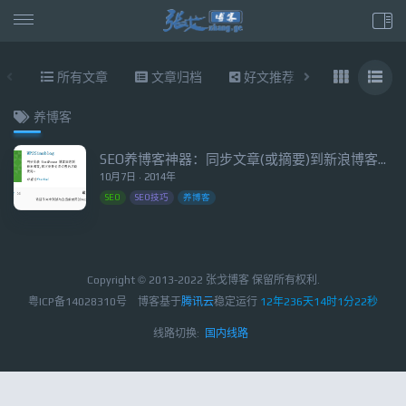
所有文章
文章归档
好文推荐
东拉西扯
养博客
SEO养博客神器：同步文章(或摘要)到新浪博客的WordPress插件
10月7日 · 2014年
SEO
SEO技巧
养博客
Copyright © 2013-2022 张戈博客 保留所有权利.
粤ICP备14028310号
博客基于
腾讯云
稳定运行
12年236天14时1分22秒
线路切换:
国内线路