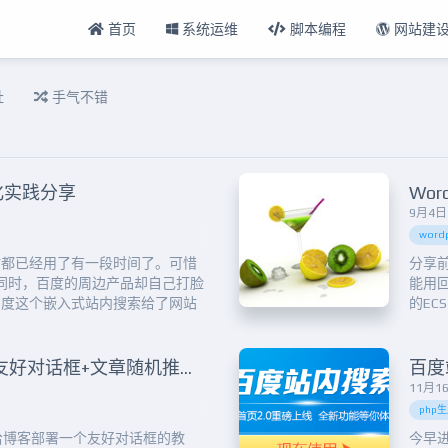
首页
系统运维
脚本编程
网站建
扯
手气不错
化实践分享
9月4日 
wordp
站都已经用了有一段时间了。可惜
分享
的同时，百度的周边产品却自己打脸
能用
百度这个嵌入式站内搜索给了网站
的E
种主题，原汁原味：Ps：预览地
都被
ch.html ，怎么制作这里就不赘述了，请参
QQ
..
是评
原创插件：WordPress博客友好对话框+文章随机推荐滚动条插件（附代码版）
比如，
11月16
php生
给博客部署一个友好对话框的教
今早