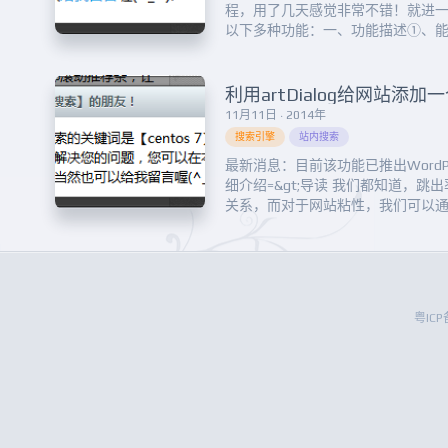
程，用了几天感觉非常不错！就进一
以下多种功能：一、功能描述①、
键词，并在右下角滑出欢迎对话框
过言，从而给出不同的欢迎提示；
将弹出友好的版权保留提醒；IE内核：W
11月11日 · 2014年
搜索引擎
站内搜索
最新消息：目前该功能已推出WordPre
细介绍=&gt;导读 我们都知道，
关系，而对于网站粘性，我们可以
用性来进一步优化。当然，前人还
相关性文章来吸引读者进一步点击
之，这些都是网络上老生常谈的一些网
粤ICP