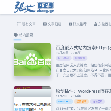
所有文章
文章归档
好文推荐
东拉西
站内搜索
百度嵌入式站内搜索https
10月23日 · 2016年
https协议
站内搜索
百度站内嵌入式搜索，相信很多网
在百度自己大力提倡网站https化
了，完全跟不上进度。不得不说，
更多的DIY遐想，让搜索更加贴合各
址：https://zhang.ge/sear
考本站历史教程。这玩意好是好，但是.
11月20日 · 2014年
wordpress
搜索引擎
站内搜索
双11光棍节，我在博客发布了一篇