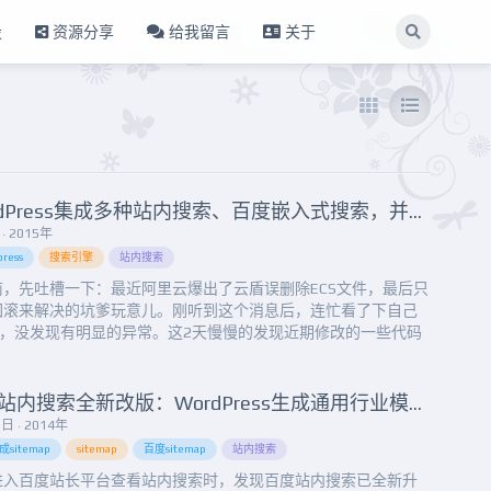
设
资源分享
给我留言
关于
WordPress集成多种站内搜索、百度嵌入式搜索，并伪静态化的方法
· 2015年
ress
搜索引擎
站内搜索
前，先吐槽一下：最近阿里云爆出了云盾误删除ECS文件，最后只
回滚来解决的坑爹玩意儿。刚听到这个消息后，连忙看了下自己
CS，没发现有明显的异常。这2天慢慢的发现近期修改的一些代码
还原了，比如明明去掉了评论审核后的通知功能，今天一个朋友
告诉我收到的邮件中的文章地址不对，我看了网友的截图，就知道
论的审核通知邮件。看了下代码，果然之前的注释都去掉了。又
百度站内搜索全新改版：WordPress生成通用行业模板数据的php脚本
我明明屏蔽了某插...
日 · 2014年
成sitemap
sitemap
百度sitemap
站内搜索
进入百度站长平台查看站内搜索时，发现百度站内搜索已全新升