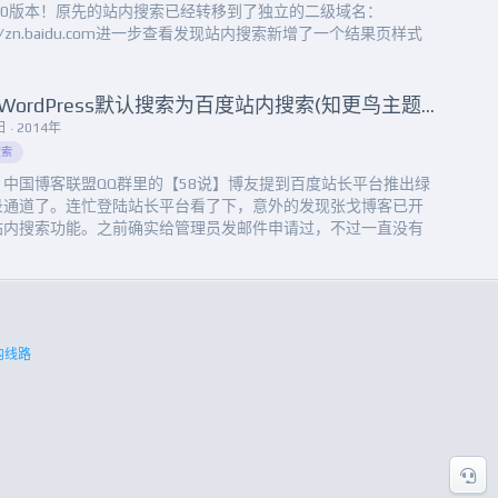
2.0版本！原先的站内搜索已经转移到了独立的二级域名：
p://zn.baidu.com进一步查看发现站内搜索新增了一个结果页样式
功能：包含如下三种自定义设置：①、页面顶部设置②、频道设
、结果样式模板其中我比较感兴趣的是频道设置，可以更加接近
擎的风格，比如百度搜索：...
替换WordPress默认搜索为百度站内搜索(知更鸟主题可照搬)
 · 2014年
搜索
，中国博客联盟QQ群里的【58说】博友提到百度站长平台推出绿
录通道了。连忙登陆站长平台看了下，意外的发现张戈博客已开
站内搜索功能。之前确实给管理员发邮件申请过，不过一直没有
回复，就放一边没管了。先打开了【绿色通道】的按钮看了看：
的经验来看，这个地址应该填写sitemap.xml或者html版本的网
为最佳！而张戈博客之前已开通并提交了sit...
内线路