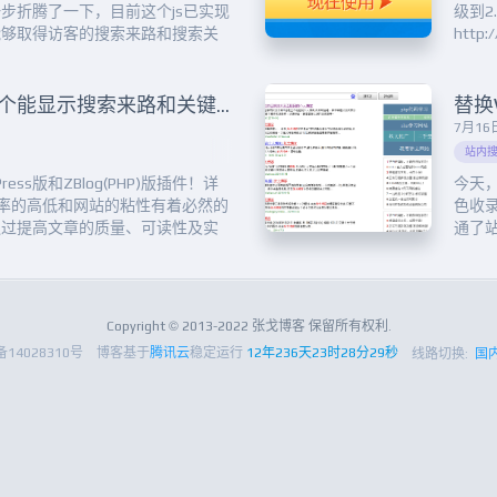
步折腾了一下，目前这个js已实现
级到
能够取得访客的搜索来路和搜索关
htt
；②、能够区分用户是否在博客留
设置
③、当有人复制博客任何内容时，
置③
EBKIT内核：④、JS代码版可...
搜索引
利用artDialog给网站添加一个能显示搜索来路和关键词的欢迎框
7月16日
站内
ss版和ZBlog(PHP)版插件！详
今天
跳出率的高低和网站的粘性有着必然的
色收
通过提高文章的质量、可读性及实
通了
教诲我们，可以在文章底部弄一些
邮件
阅读，可以有效地降低跳出率。总
以张戈
站粘性优化经验，大家都能...
站地图
Copyright © 2013-2022 张戈博客 保留所有权利.
备14028310号
博客基于
腾讯云
稳定运行
12年236天23时28分30秒
线路切换:
国