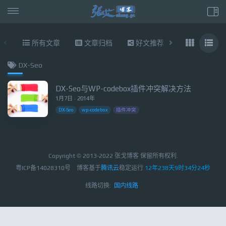
所有文章
文章归档
好文推荐
东拉西扯
DX-Seo
DX-Seo与WP-codebox插件冲突解决方法
1月7日 · 2014年
DX-Seo
wp-codebox
插件冲突
Copyright © 2013-2022 张戈博客 保留所有权利.
粤ICP备14028310号
博客基于
腾讯云
稳定运行
12年238天9时34分24秒
线路切换:
国内线路