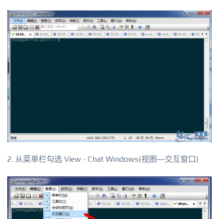
2. 从菜单栏勾选 View - Chat Windows(视图—交互窗口)