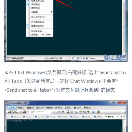
3. 在 Chat Windows(交互窗口)右键鼠标, 选上 Send Chat to
All Tabs（发送到所有...）, 这样 Chat Windows 里会有"
<Send chat to all tabs>"(发送交互到所有会话) 的标志