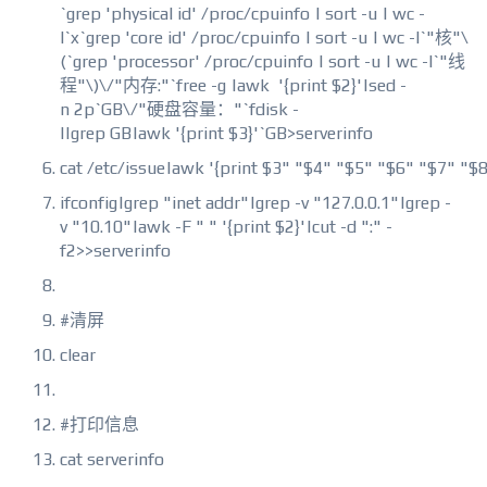
`grep 'physical
id
' /proc/cpuinfo | sort -u | wc -
l`x`grep 'core
id
' /proc/cpuinfo | sort -u | wc -l`"核"\
(`grep 'processor' /proc/cpuinfo | sort -u | wc -l`"线
程"\)\/"内存:"`free -g |awk '{
print
$2}'|sed -
n 2p`GB\/"硬盘容量："`fdisk -
l|grep GB|awk '{
print
$3}'`GB>serverinfo
cat /etc/issue|awk '{
print
$3" "$4" "$5" "$6" "$7" "$8
ifconfig|grep "inet addr"|grep -v "127.0.0.1"|grep -
v "10.10"|awk -F " " '{
print
$2}'|cut -d ":" -
f2>>serverinfo
#清屏
clear
#打印信息
cat serverinfo