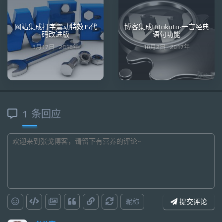
网站集成打字震动特效JS代
博客集成Hitokoto·一言经典
码改进版
语句功能
3月17日 · 2018年
10月2日 · 2017年
1 条回应
昵称
提交评论