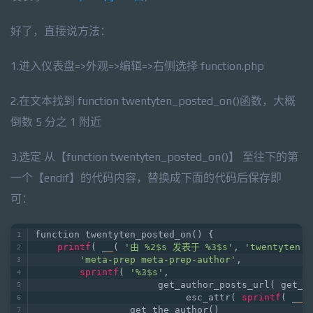
好了，直接说方法：
1.进入仪表盘=>外观=>编辑=>右侧选择 function.php
2.在文本找到 function twentyten_posted_on()函数，大概
倒数 5 分之 1 附近
3.选定 从【function twentyten_posted_on()】 至往下的第
一个【endif】的代码内容，替换成下面的代码后保存即
可：
function twentyten_posted_on() {  
printf
( _
_
( 
'由 %2$s 发表于 %3$s'
, 
'twentyten'
 
'meta-prep meta-prep-author'
,  
sprintf
( 
'%3$s'
,  
                      get_author_posts_url( get_t
                           esc_attr( 
sprintf
( _
_
(
                 get_the_author()  