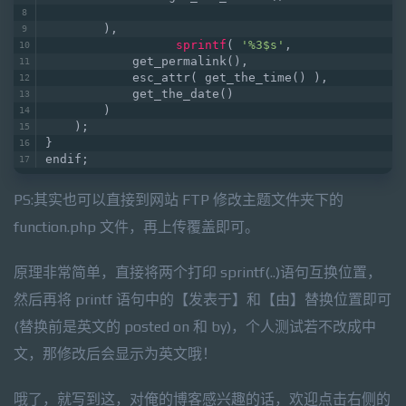
        ),  
sprintf
( 
'%3$s'
,  
            get_permalink(),  
            esc_attr( get_the_time() ),  
            get_the_date()  
        )  
    );  
}  
endif;
PS:其实也可以直接到网站 FTP 修改主题文件夹下的
function.php 文件，再上传覆盖即可。
原理非常简单，直接将两个打印 sprintf(..)语句互换位置，
然后再将 printf 语句中的【发表于】和【由】替换位置即可
(替换前是英文的 posted on 和 by)，个人测试若不改成中
文，那修改后会显示为英文哦！
哦了，就写到这，对俺的博客感兴趣的话，欢迎点击右侧的