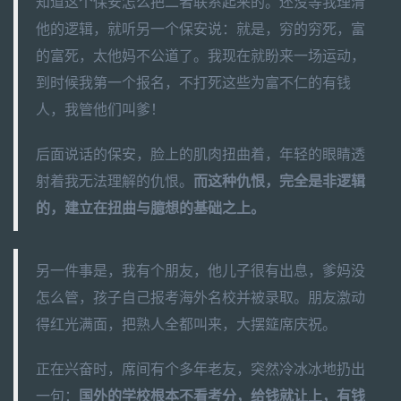
知道这个保安怎么把二者联系起来的。还没等我理清
他的逻辑，就听另一个保安说：就是，穷的穷死，富
的富死，太他妈不公道了。我现在就盼来一场运动，
到时候我第一个报名，不打死这些为富不仁的有钱
人，我管他们叫爹！
后面说话的保安，脸上的肌肉扭曲着，年轻的眼睛透
射着我无法理解的仇恨。
而这种仇恨，完全是非逻辑
的，建立在扭曲与臆想的基础之上。
另一件事是，我有个朋友，他儿子很有出息，爹妈没
怎么管，孩子自己报考海外名校并被录取。朋友激动
得红光满面，把熟人全都叫来，大摆筵席庆祝。
正在兴奋时，席间有个多年老友，突然冷冰冰地扔出
一句：
国外的学校根本不看考分，给钱就让上，有钱