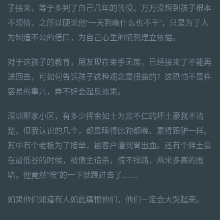
子接来，等于多判了自己几年的苦役。万万没想到孩子根本
不领情，之所以硬说他“一天到晚什么也不干”，只是为了人
为制造不公的借口，为自己心里的愤怒建立依据。
对于这孩子的教育，朋友现在束手无策，已经接来了不能再
送回去，可如何告诉孩子这种观念是扭曲的？这恐怕不是件
容易的事儿，弄不好会起反效果。
深圳那家小区，有多少挥金如土为富不仁的坏土豪我不清
楚，但我认识的几个，都是睡得比狗都晚、累得跟驴一样。
其中有个老板为了接单，被客户灌到胃出血。还有个胖土豪
在最低谷的时候，被债主追杀，慌不择路，两米多高的围
墙，他竟然“嗖”的一下就跳过去了……
如果他们知道有人如此痛恨他们，他们一定会大哭起来。