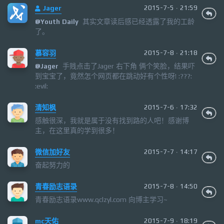
Jager
2015-7-5 · 21:59
其实文章读后感已经透露了我的工龄
@
Youth Daily
了。
慕容羽
2015-7-8 · 21:18
手贱点击了Jager 右下角 俩个笑脸，结果吓
@
Jager
到宝宝了，竟然怎个网页都在跳动好有个性呀! :???:
:evil:
清知枫
2015-7-6 · 17:32
感触很深，我就是属于没有找到路的人吧！感谢博
主，在这里真的学到很多！
微信加好友
2015-7-7 · 14:17
奋起努力的
青春励志语录
2015-7-8 · 14:50
青春励志语录www.qclzyl.com 向博主学习~
mc天佑
2015-7-9 · 18:19