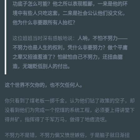
功底子怎么可能？他之所以表现粗鄙，一来是他的环
境中有些人只吃这套，二来是社会公认他们没文化，
他为什么非要跟所有人抬杠？
这位姐姐当时深有感触地说：
人呐，不怕不努力——
不努力也是人生的权利，凭什么非要努力？做个平庸
之辈又招谁惹谁了？怕就怕自己不努力，还扭曲臆
造，无端贬低别人的付出。
这个世界不欠你的，也不欠任何人。
你只看到了煤老板一掷千金，认为他们钻了政策的空子，却
没看到他们为完成一个挖煤的系统工程，必须要上得讲堂下
得井矿，指挥得了千军万马，做得了地痞流氓。
不努力不是错，不努力偏又愤世嫉俗，于是脑子就日渐扭