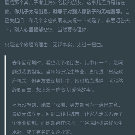
最后那个其儿子考上海外名校的朋友，这事儿还真是错在
他。
你儿子太有出息，就等于对别人家孩子的无端羞辱
。自
己关起门，和几个亲密的朋友庆祝一下就是了，非要昭告天
下，别人心里悒郁悲愤，当然要修理你。
只是这个修理的理由，无视事实，太过于扭曲。
去年回深圳时，看望几个老朋友。其中有一个，是照
顾过我的姐姐。当年她研究生毕业，直接进了省级政
府机关，但男友去深圳打拼，她也热血沸腾，就毅然
辞职而去，想上演一幕“深圳爱情故事”。
万万没想到，她去了深圳，男友却因为一连串失意，
最终无法立足，回到三线小城市，让家人走关系弄了
个事业编制。而她却留在深圳，于谷底起步最终风生
水起，成了有名的女企业家。