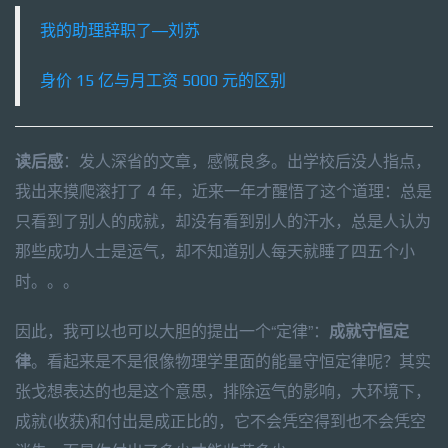
我的助理辞职了—刘苏
身价 15 亿与月工资 5000 元的区别
读后感
：发人深省的文章，感慨良多。出学校后没人指点，
我出来摸爬滚打了 4 年，近来一年才醒悟了这个道理：总是
只看到了别人的成就，却没有看到别人的汗水，总是人认为
那些成功人士是运气，却不知道别人每天就睡了四五个小
时。。。
因此，我可以也可以大胆的提出一个“定律”：
成就守恒定
律
。看起来是不是很像物理学里面的能量守恒定律呢？其实
张戈想表达的也是这个意思，排除运气的影响，大环境下，
成就(收获)和付出是成正比的，它不会凭空得到也不会凭空