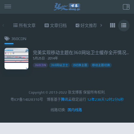
所有文章
文章归档
好文推荐
东拉西扯
360CDN
完美实现移动主题在360网站卫士缓存全开情况下的切换
5月25日 · 2014年
360CDN
360网站卫士
JS切换主题
移动主题切换
Copyright © 2013-2022 张戈博客 保留所有权利.
粤ICP备14028310号
博客基于
腾讯云
稳定运行
12年238天12时2分6秒
线路切换:
国内线路