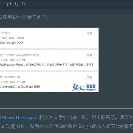
r_ip()); 
?>
 归属地和运营商信息了：
的
Show-UserAgent
和这次文字结合在一起，如上图所示。其实
Agent 功能函数，然后在评论回调函数合适的位置插入如下代码即