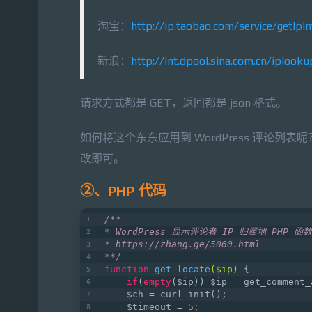
淘宝：
http://ip.taobao.com/service/getIpI
新浪：
http://int.dpool.sina.com.cn/iploo
请求方式都是 GET，返回都是 json 格式。
如何将这个东东应用到 WordPress 评论
改即可。
②、PHP 代码
/**
* WordPress 显示评论者 IP 归属地 PHP 函数
* https://zhang.ge/5060.html
**/
function
get_locate
($ip)
{
if
(
empty
($ip)) $ip = get_comment_
    $ch = curl_init();  
    $timeout = 
5
;  