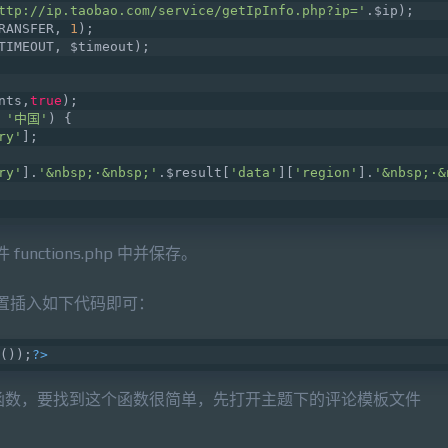
ttp://ip.taobao.com/service/getIpInfo.php?ip='
.$ip);  
RANSFER, 
1
);  
TIMEOUT, $timeout);  
 
nts,
true
);
 
'中国'
) {
ry'
];
ry'
].
'&nbsp;·&nbsp;'
.$result[
'data'
][
'region'
].
'&nbsp;·&
unctions.php 中并保存。
的位置插入如下代码即可：
());
?>
函数，要找到这个函数很简单，先打开主题下的评论模板文件