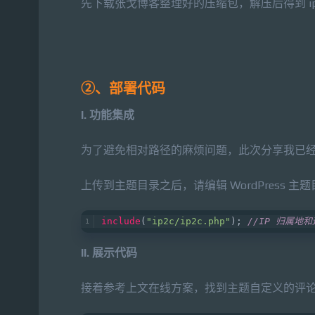
先下载张戈博客整理好的压缩包，解压后得到 ip2c
②、部署代码
I. 功能集成
为了避免相对路径的麻烦问题，此次分享我已
上传到主题目录之后，请编辑 WordPress 主题目
include
(
"ip2c/ip2c.php"
); 
//IP 归属地
II. 展示代码
接着参考上文在线方案，找到主题自定义的评