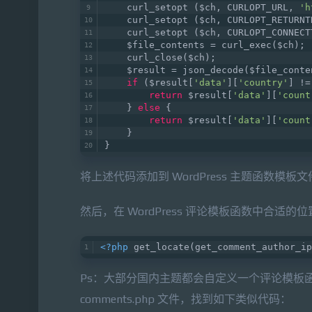
    curl_setopt ($ch, CURLOPT_URL, 
'h
    curl_setopt ($ch, CURLOPT_RETURNT
    curl_setopt ($ch, CURLOPT_CONNECT
    $file_contents = curl_exec($ch); 
    curl_close($ch);  
    $result = json_decode($file_conte
if
 ($result[
'data'
][
'country'
] !=
return
 $result[
'data'
][
'count
    } 
else
 {
return
 $result[
'data'
][
'count
    }
}
将上述代码添加到 WordPress 主题函数模板文件 f
然后，在 WordPress 评论模板函数中合适
<?php
 get_locate(get_comment_author_ip
Ps：大部分国内主题都会自定义一个评论模板
comments.php 文件，找到如下类似代码：