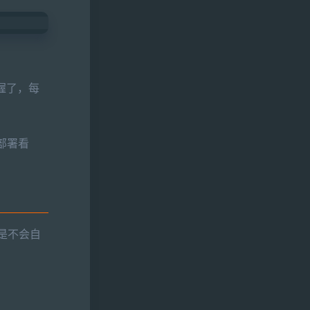
把握了，每
以部署看
据是不会自