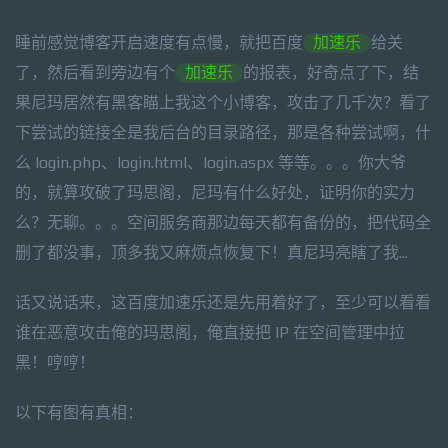
睡前感觉博客开启速度有点慢，就把百度
加速乐
给关
了，然后看到旁边有个
加速乐
的报表，好奇点了下，结
果尼玛居然有黑客瞄上我这个小博客，攻击了几千次？看了
下尝试的链接全是我后台的目录路径，那是各种尝试啊，什
么 login.php、login.html、login.aspx 等等。。。你大爷
的，就算攻破了玛思阁，尼玛有什么好处，证明你的实力
么？无聊。。。空间服务商那边每天都有备份的，把代码全
删了都没事，顶多我又麻烦点恢复下！真尼玛亮瞎了我...
话又说话来，这百度加速乐还是先用着好了，至少可以看看
谁在恶意攻击俺的玛思阁，俺直接把 IP 在空间管理中拉
黑！哼哼！
以下有图有真相：