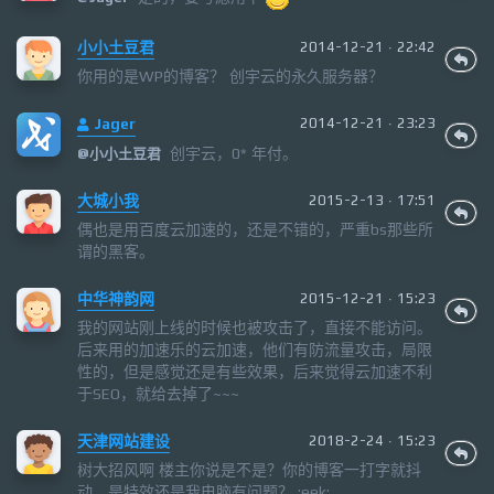
小小土豆君
2014-12-21 · 22:42
你用的是WP的博客？ 创宇云的永久服务器？
Jager
2014-12-21 · 23:23
创宇云，0* 年付。
@
小小土豆君
大城小我
2015-2-13 · 17:51
偶也是用百度云加速的，还是不错的，严重bs那些所
谓的黑客。
中华神韵网
2015-12-21 · 15:23
我的网站刚上线的时候也被攻击了，直接不能访问。
后来用的加速乐的云加速，他们有防流量攻击，局限
性的，但是感觉还是有些效果，后来觉得云加速不利
于SEO，就给去掉了~~~
天津网站建设
2018-2-24 · 15:23
树大招风啊 楼主你说是不是？你的博客一打字就抖
动，是特效还是我电脑有问题？ :eek: