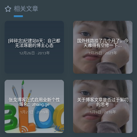
相关文章
[碎碎念]纪建站8天：自己都
国外线路挂了几个月了，今
无法琢磨的博主心态
天难得有空修一下…
12月26日 · 2013年
7月25日 · 2021年
张戈博客正式启用全新个性
关于博客文章是否过于絮叨
域名：zhang.ge
的思考
1月27日 · 2019年
1月9日 · 2016年