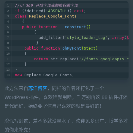
//用 360 开放字体库替换谷歌字体
if
 (!defined(
'ABSPATH'
)) 
exit
;
class
Replace_Google_Fonts
   {
public
function
__construct
()
        {
          add_filter(
'style_loader_tag'
, 
array
(
$t
         }
public
function
ohMyFont
($text)
    {
return
 str_replace(
'//fonts.googleapis.co
    }
}
new
 Replace_Google_Fonts;
此方法来自
苏洋博客
，同样的作者还打包了一个
WordPress 插件，喜欢啥就用啥，千万别再这 BB 插件好还
是代码好，始终要坚信自己喜欢的就是最好的！
貌似写到这，差不多就没墨水了，欢迎见多识广、博学多才
的你来补充！