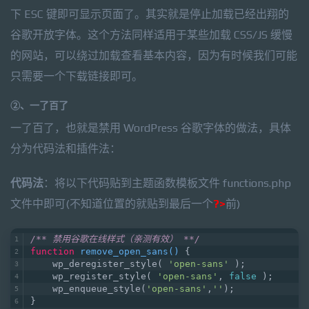
下 ESC 键即可显示页面了。其实就是停止加载已经出翔的
谷歌开放字体。这个方法同样适用于某些加载 CSS/JS 缓慢
的网站，可以绕过加载查看基本内容，因为有时候我们可能
只需要一个下载链接即可。
②、一了百了
一了百了，也就是禁用 WordPress 谷歌字体的做法，具体
分为代码法和插件法：
代码法
：将以下代码贴到主题函数模板文件 functions.php
文件中即可(不知道位置的就贴到最后一个
?>
前)
/** 禁用谷歌在线样式（亲测有效） **/
function
remove_open_sans
(
) 
{
    wp_deregister_style( 
'open-sans'
 );
    wp_register_style( 
'open-sans'
, 
false
 );
    wp_enqueue_style(
'open-sans'
,
''
);
}