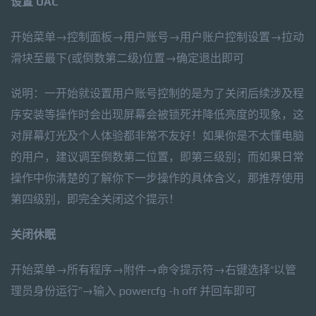
设置 UAC
开始菜单→控制面板→用户账号→用户账户控制设置→拉动
滑块至最下(或倒数第二级)位置→确定退出即可
说明：一开始就设置用户账号控制的是为了关闭后续涉及程
序安装等操作时会出现屏幕会被锁死并降低亮度的现象，这
对屏幕灯光及个人体验都非常不友好！如果你是不太懂电脑
的用户，建议调至倒数第二位置，即第三级别；而如果日常
操作中你清楚的了解你下一步操作的具体含义，那推荐使用
第四级别，即完全关闭这个提示！
关闭休眠
开始菜单→所有程序→附件→命令提示符→右键选择“以管
理员身份运行”→输入 powercfg -h off 并回车即可