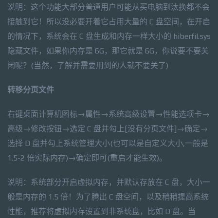
说明：这个功能大部分普通用户可能从买电脑到汰换都不会
接触到它！所以没必要开着它占用大量的 C 盘空间，在开启
的情况下，系统会在 C 盘生成和内存一样大小的 hiberfil.sys
隐藏文件，如果你内存是 6G，那它就是 6G，你说要不要关
闭呢？(当然，了解并需要用到的人就不要关了)
转移分页文件
右键桌面计算机图标→属性→系统高级设置→性能选项卡→
高级→修改按钮→选定 C 盘并勾上[没有分页文件]→确定→
选择 D 盘并勾上系统管理大小(也可以是自定义大小,一般是
1.5-2 倍实际内存)→确定即可(重启才能生效)。
说明：系统部分开启虚拟内存，并默认存放在 C 盘，大小一
般是内存的 1.5 倍！为了腾出 C 盘空间，以及稍稍提高系统
性能，推荐将虚拟内存设置到非系统盘，比如 D 盘。当